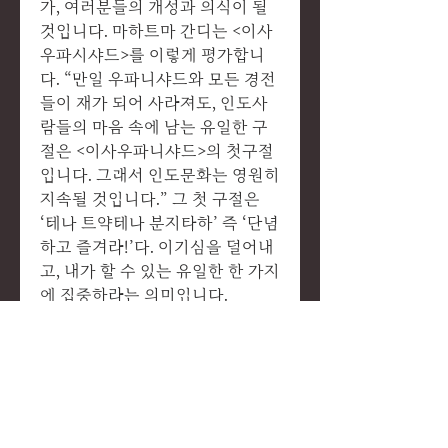
가, 여러분들의 개성과 의식이 될
것입니다. 마하트마 간디는 <이사
우파시샤드>를 이렇게 평가합니
다. “만일 우파니샤드와 모든 경전
들이 재가 되어 사라져도, 인도사
람들의 마음 속에 남는 유일한 구
절은 <이사우파니샤드>의 첫구절
입니다. 그래서 인도문화는 영원히
지속될 것입니다.” 그 첫 구절은
‘테나 트약테나 분지타하’ 즉 ‘단념
하고 즐겨라!’다. 이기심을 덜어내
고, 내가 할 수 있는 유일한 한 가지
에 집중하라는 의미입니다.
저는 매주 줌수업을 시작하기 전
에, 여러분에게 그 주에 공부할 요
가수트라: 삼매품 산스크리트어 원
문 번역, 그와 관련된 철학적 에세
이와 해설, 그리고 이사 우파니샤