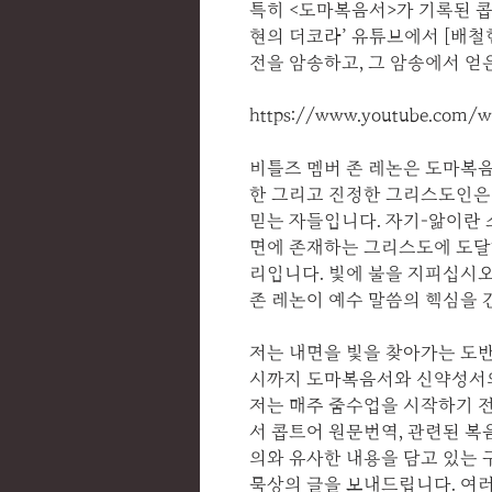
특히 <도마복음서>가 기록된 
현의 더코라’ 유튜브에서 [배철현
전을 암송하고, 그 암송에서 얻
https://www.youtube.com/w
비틀즈 멤버 존 레논은 도마복음
한 그리고 진정한 그리스도인은
믿는 자들입니다. 자기-앎이란 
면에 존재하는 그리스도에 도달
리입니다. 빛에 불을 지피십시오
존 레논이 예수 말씀의 핵심을 
저는 내면을 빛을 찾아가는 도반
시까지 도마복음서와 신약성서
저는 매주 줌수업을 시작하기 전
서 콥트어 원문번역, 관련된 복
의와 유사한 내용을 담고 있는
묵상의 글을 보내드립니다. 여러