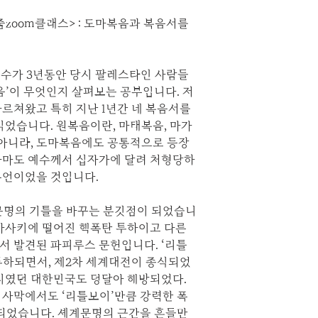
배철현, <배철현의 도
배철현, <전도서> (
zoom클래스> : 도마복음과 복음서를
배철현, <배철현의 요가
2023)
https://blog.naver
예수가 3년동안 당시 팔레스타인 사람들
배철현, <이사 우파니
음’이 무엇인지 살펴보는 공부입니다. 저
르쳐왔고 특히 지난 1년간 네 복음서를
소개영상:
읽었습니다. 원복음이란, 마태복음, 마가
유튜브 영상: https://
v=m9H_GrtqHPI
 아니라, 도마복음에도 공통적으로 등장
https://www.youtu
아마도 예수께서 십자가에 달려 처형당하
유언이었을 것입니다.
강의 방식: 줌zoom
대문명의 기틀을 바꾸는 분깃점이 되었습니
문의: thechora@nave
나가사키에 떨어진 핵폭탄 투하이고 다른
서 발견된 파피루스 문헌입니다. ‘리틀
투하되면서, 제2차 세계대전이 종식되었
민지였던 대한민국도 덩달아 해방되었다.
 사막에서도 ‘리틀보이’만큼 강력한 폭
굴되었습니다. 셰계문명의 근간을 흔들만