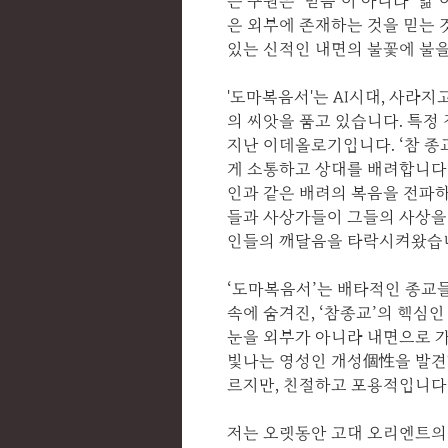
는 구원은 ‘믿음’이 아니라 ‘앎
은 외부에 존재하는 것을 믿는 
있는 신적인 내면의 불꽃에 불
'도마복음서'는 AI시대, 사라
의 씨앗을 품고 있습니다. 특정 
지난 이데올로기입니다. ‘참 종
게 소통하고 상대를 배려합니다.
인과 같은 배려의 복음을 전파하
들과 사상가들이 그들의 사상을
인들의 깨달음을 타락시켜왔습
‘도마복음서’는 배타적인 종교들
속에 숨겨진, ‘참종교’의 핵심
눈을 외부가 아니라 내면으로 가
빛나는 영성인 개성個性을 발견할
르지만, 친절하고 포용적입니다
저는 오랫동안 고대 오리엔트의