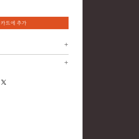
카트에 추가
월 6일(토)까지
수트라 시즌 1 : 160만원(VAT 별
하여, 수강 시작 1주일 이전까지는
가능합니다.
불이 어려우니 참고부탁드립니다.
10463-96907
으시면
208-64-00343):
m
현금영수증발행
다.
/WBfm9BQDcJEJokyh7