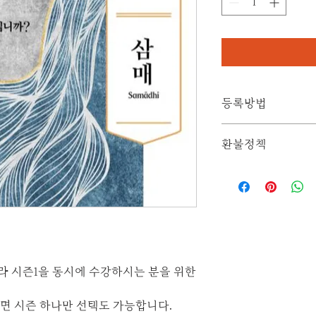
등록방법
등록기간: 2025년 9
환불정책
등록비
도마복음서 시즌1 + 요가
원활한 강의 준비를 위
도)
환불 요청시 환불이 
수강 7일전부터는 환
*계좌: 하나은행 413-9
기타문의 사항이 있
(더코라, 사업자등록번호 
thechora@naver.co
*세금계산서 발행; 
으로 문의 부탁드립니
신청
라 시즌1을 동시에 수강하시는 분을 위한
https://forms.gle
시면 시즌 하나만 선택도 가능합니다.
교재