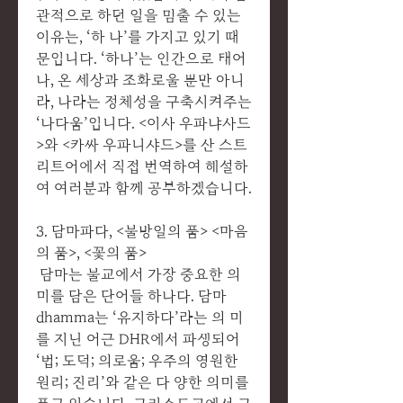
관적으로 하던 일을 멈출 수 있는
이유는, ‘하 나’를 가지고 있기 때
문입니다. ‘하나’는 인간으로 태어
나, 온 세상과 조화로울 뿐만 아니
라, 나라는 정체성을 구축시켜주는
‘나다움’입니다. <이사 우파냐사드
>와 <카싸 우파니샤드>를 산 스트
리트어에서 직접 번역하여 해설하
여 여러분과 함께 공부하겠습니다.
3. 담마파다, <불방일의 품> <마음
의 품>, <꽃의 품>
담마는 불교에서 가장 중요한 의
미를 담은 단어들 하나다. 담마
dhamma는 ‘유지하다’라는 의 미
를 지닌 어근 DHR에서 파생되어
‘법; 도덕; 의로움; 우주의 영원한
원리; 진리’와 같은 다 양한 의미를