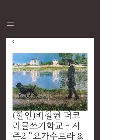
(할인)배철현 더코
라글쓰기학교 - 시
즌2 “요가수트라 &