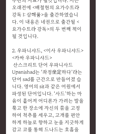
수련의 지표가 될것입니다. 저는
오래전에 <배철현의 요가수트라
강독 I: 삼매품>을 출간하였습니
다. 이 내용은 네권으로 출간될 <
요가수트라 강독>의 두 번째 책이
될 것입니다.
2. 우파니샤드, <이사 우파니샤드>
<카싸 우파니샤드>
산스크리트 단어 우파니사드
Upanishad는 ‘좌정坐定하다’라는
단어 sad를 근간으로 만들어졌 습
니다. 영어의 sit과 같은 어원에서
파생된 단어입니다. ‘사드’하는 마
음이 흩어져 어디론가 가려는 발을
묶고 한 장소에 자신의 몸을 고정
하여 척추를 세우고, 고개를 편안
하게 하늘로 향하고 눈을 지긋하게
감고 코를 통해 드나드는 호흡을