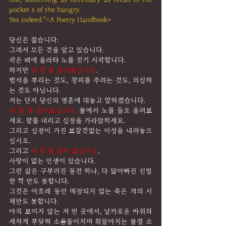
pocket s of the hungry.
Yes indeed.”<A Poetry Handbook>
당신은 젊습니다.
그래서 모든 것을 알고 있습니다.
작은 배에 올라타 노를 젓기 시작합니다.
하지만 
내 말 좀 들어보십시오
.
법석을 부리는 것도, 창피를 주려는 것도, 의심하
는 것도 아닙니다.
저는 단지 당신의 영혼에 대놓고 말하겠습니다.
내 말 좀 들어보십시오.
 물에서 노를 들오 올려보
세요. 팔를 내리고 심장을 가라앉히세요.
그리고 심장이 가진 보잘것없는 이성을 내려놓으
십시오.
그리고 
내 말 좀 들어 보십시오
,
사랑이 없는 인생이 있습니다.
그런 삶은 구부러진 동전 하나, 다 닳아빠진 신발 
한 짝 만도 못합니다.
그것은 아흐레 동안 매장되지 않는 죽은 개의 시
체만도 못합니다.
아직 보이지 않는 저 먼 곳에서, 날카로운 바위와 
세차게 부딪혀 소용돌이치며 휘몰아치는 물결 소