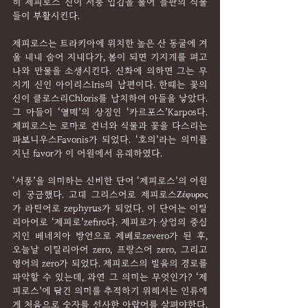
히 제피로스 신이 서풍 입김을 불어 들판의 식물
들이 부활시킨다.
제피로스는 트라키아에 위치한 높은 산 동굴에 겨
울 내내 숨어 지내다가, 봄이 되면 기지개를 펴고 
나와 만물을 소생시킨다. 신화에 의하면 그는 무
지개 신인 아이리스Iris의 남편이다. 한때는 꽃의 
신이 클로스리Chloris를 납치하여 아들을 낳았다. 
그 아들이 ‘열매’의 상징인 ‘카르포스’Karpos다. 
제피로스는 로마로 건너와 식물과 꽃을 다스리는 
파보니우스Favonis가 되었다. ‘호의’라는 의미를 
지닌 favor가 이 어원에서 유래하였다.
‘서풍’을 의미하는 신비한 단어 ‘제피로스’의 어원
이 궁금했다. 고대 그리스어로 제피로스Ζέφυρος
가 라틴어로 zephyrus가 되었다. 이 단어는 이탈
리아어로 ‘제피로’zefiro다. 제피로가 상업의 중심
지인 베네치아 방언으로 제베로zevero가 된 후, 
오늘날 이탈리아어 zero, 프랑스어 zero, 그리고 
영어의 zero가 되었다. 제피로스의 발음의 경로를 
파악할 수 있는데, 과연 그 의미는 무엇인가? ‘제
피로스’에 담긴 의미를 추적하기 위해서는 인류에
게 처음으로 숫자를 선사한 아랍어를 살펴야한다. 