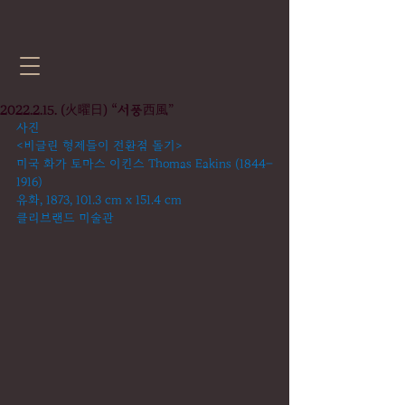
2022.2.15. (火曜日) “서풍西風”
사진
<비글린 형제들이 전환점 돌기>
미국 화가 토마스 이킨스 Thomas Eakins (1844–
1916)
유화, 1873, 101.3 cm x 151.4 cm
클리브랜드 미술관