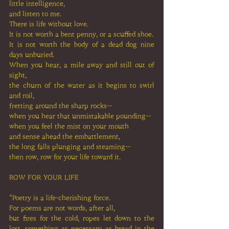
little intelligence,
and listen to me.
There is life without love.
It is not worth a bent penny, or a scuffed shoe.
It is not worth the body of a dead dog nine 
days unburied.
When you hear, a mile away and still out of 
sight,
the churn of the water as it begins to swirl 
and roil,
fretting around the sharp rocks--
when you hear that unmistakable pounding--
when you feel the mist on your mouth
and sense ahead the embattlement,
the long falls plunging and steaming--
then row, row for your life toward it.
ROW FOR YOUR LIFE
“Poetry is a life-cherishing force.
For poems are not words, after all,
but fires for the cold, ropes let down to the 
lost, something as necessary as bread in the 