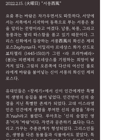
2022.2.15. (火曜日) “서풍西風”
요즘 부는 바람은 차가우면서도 따뜻하다. 서양에
서는 서쪽에서 시작하여 동쪽으로 부는 서풍은 봄
을 알리는 전령이라고 여겼다. 남풍, 북풍, 그라고 
동풍과는 달리 따스함을 품고 있기 때문이다. 그
리스 신화에서 등장하는 서풍西風의 화신은 제피
로스Zephyrus다. 이탈리아 르네상스 화가 산드로 
보티첼리 (1445-1510)가 그린 <라 프리마베라>
(봄)는 피렌체의 르네상스를 기원하는 희망이 담
겨져 있다. 그림의 오른쪽에 다산의 여신인 플로
라에게 바람을 불어넣는 신이 서풍의 화신인 제피
로스다.
유대인들은 <창세기>에서 신이 인간에게만 특별
히 생명의 숨길을 불어 넣었다. 인간만이 신의 숨
결을 지닌 특별한 존재가 되었다. 고대 이스라엘
인은 인간에게 생명을 부여한 신의 숨결을 ‘루아
흐’ruah라고 불렀다. 루아흐는 ‘신의 숨결인 영
혼’이자 ‘바람’이다. 자연과 공존하기 보다는 다스
리고 가꾸는 주종관계가 형성되었다. 그리스인들
은, 생명을 다른 동물들과 식물에서도 찾았다. 특