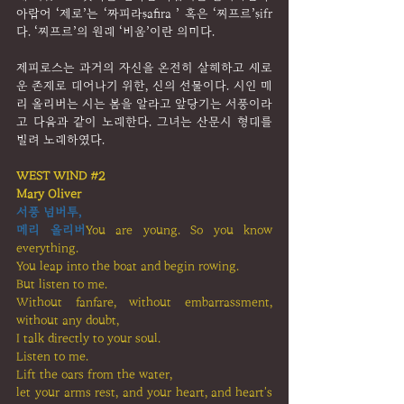
아랍어 ‘제로’는 ‘짜피라ṣafira ’ 혹은 ‘찌프르’ṣifr
다. ‘찌프르’의 원래 ‘비움’이란 의미다.
제피로스는 과거의 자신을 온전히 살해하고 새로
운 존재로 태어나기 위한, 신의 선물이다. 시인 매
리 올리버는 시는 봄을 알라고 앞당기는 서풍이라
고 다음과 같이 노래한다. 그녀는 산문시 형태를 
빌려 노래하였다.
WEST WIND 
#2
Mary Oliver
서풍 넘버투,
메리 올리버
You are young. So you know 
everything.
You leap into the boat and begin rowing.
But listen to me.
Without fanfare, without embarrassment, 
without any doubt,
I talk directly to your soul.
Listen to me.
Lift the oars from the water,
let your arms rest, and your heart, and heart's 