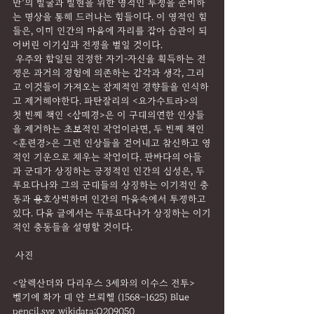
만’의 발굴과 발현을 위한 영적인 투쟁을 준비하
는 명상을 통해 드러나는 힘들이다. 이 영적인 힘
들은, 이미 인간의 마음에 자리를 잡아 습관이 되
어버린 이기심과 전쟁을 벌일 것이다.
 우주와 합일된 진정한 자기-자신을 획득하는 전
쟁은 과거의 경험에 의존하는 감각과 생각, 그리
고 이것들이 가져오는 잠재적인 경향들을 인식하
고 제거해야한다. 파탄잘리의 <요가수트라>의 
첫 번째 책인 <삼매경>은 이 구태의연한 인상들
을 제거하는 초보적인 작업이라면, 두 번째 책인 
<훈련경>은 그런 인상들을 걷어내고 참신하고 영
적인 기운으로 채우는 작업이다. 판바다의 아들
과 군대가 상징하는 긍정적인 인간의 심성은, 두
루요다나와 그의 군대들의 상징하는 이기적인 충
동과 용호상박하며 인간의 마음속에서 투쟁하고 
있다. 다음 글에서는 두류요다나가 상징하는 이기
적인 충동들을 설명할 것이다.
 사진
<알렉산더와 다리우스 3세와의 이수스 전투> 
벨기에 화가 대 얀 브뢰헬 (1568–1625) Blue 
pencil.svg wikidata:Q209050