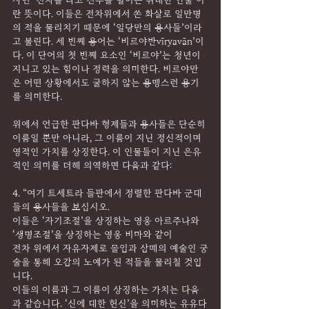
자면 ‘전차를 타고 전투를 벌이는 위대한 인물’이
란 뜻이다. 이들은 전차위에서 쏜 화살로 일만명
의 적을 물리치기 때문에 ‘일당만의 용사들’이라
고 불린다. 세 번째 용어는 ‘비르야반vīryavān’이
다. 이 단어의 첫 번째 요소인 ‘비르야’는 청년이 
지니고 있는 힘이나 정력을 의미한다. 비르야만
은 어떤 상황에서도 굴하지 않는 용맹스런 용기
를 의미한다.
위에서 언급한 판다바 형제들과 용사들은 단순히 
이름일 뿐만 아니라, 그 이름이 지닌 정신적이며 
영적인 가치를 상징한다. 이 인물들이 지닌 은유
적인 의미를 더해 의역하면 다음과 같다:
4. “여기 트세트라 들판에서 정렬한 판다바 군대
들의 용사들을 보십시오.
이들은 ‘자기조절’을 상징하는 영웅 아르주나와 
‘생명조절’을 상징하는 영웅 비마와 같이
전차 위에서 자유자제로 몰입과 삼매의 예술인 궁
술을 통해 오감의 노예가 된 적들을 물리칠 것입
니다.
이들의 이름과 그 이름이 상징하는 가치는 다음
과 같습니다. ‘신에 대한 헌신’을 의미하는 유유다