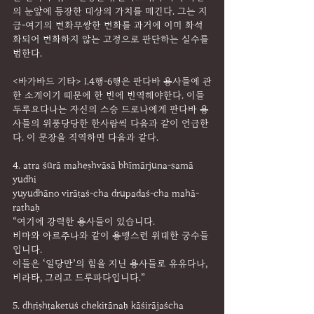
의 눈앞에 등장한 대상의 가치를 매긴다. 그는 지
금-여기의 변화무쌍한 변화를 과거에 이미 화석
화되어 변화하지 않는 고정으로 판단하는 실수를 
범한다.
<바가바드 기타> I.4행-6행은 판다바 용사들에 관
한 소개이기 때문에 한 번에 번역해야한다. 이들 
두루요다나는 자신의 스승 드로나에게 판다바 용
사들의 위풍당당한 한사람씩 다음과 같이 언급한
다. 이 문장을 직역하면 다음과 같다.
4. atra śūrā maheṣhvāsā bhīmārjuna-samā 
yudhi
yuyudhāno virāṭaś-cha drupadaś-cha mahā-
rathaḥ
“여기에 강력한 용사들이 있습니다.
비마와 아르주나와 같이 용맹스런 위대한 궁수들
입니다.
이들은 ‘일당만’의 힘을 지닌 용사들로 유유다나, 
비라타, 그리고 드루파다입니다.”
5. dhṛiṣhṭaketuś chekitānaḥ kāśirājaścha 