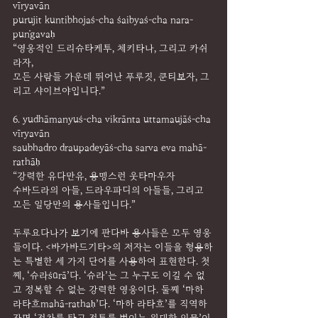
vīryavān
purujit kuntibhojaś-cha śaibyaś-cha nara-
puṅgavaḥ
“영웅적인 드리슈타케투, 체키타나, 그리고 카쉬
라자,
모든 사람들 가운데 뛰어난 푸루짓, 쿤티보자, 그
리고 샤이브야입니다.”
6. yudhāmanyuś-cha vikrānta uttamaujāś-cha 
vīryavān
saubhadro draupadeyāś-cha sarva eva mahā-
rathāḥ
“강력한 유다만유, 용맹스런 웃타마우자
수바드라의 아들, 드라우파디의 아들들, 그리고 
모든 일당만의 용사들입니다.”
두루요다나가 보기에 판다바 용사들은 모두 영웅
들이다. <바가바드기타>의 저자는 이들을 형용하
는 특별한 세 가지 단어를 사용하여 표현한다. 첫
째, ‘슈라śūrā’다. ‘슈라’는 그 누구도 이길 수 없
고 정복할 수 없는 강력한 영웅이다. 둘째 ‘마하 
라타흐mahā-rathaḥ’다. ‘마하 라타흐’를 직역하