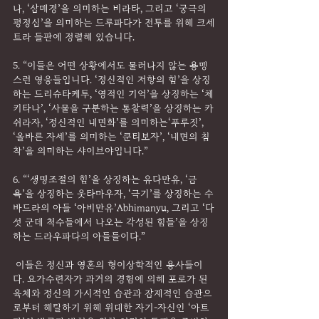
나, ‘삼매경’을 의미하는 비라타, 그리고 ‘궁극의 
평정심’을 의미하는 드루파다가 전투를 위해 크세
트라 들판에 정렬해 있습니다.
5. “이들은 어떤 상황에서도 물러나지 않는 용맹
스런 영웅들입니다. ‘정신적인 저항의 힘’을 상징
하는 드리슈타케투, ‘영적인 기억’을 상징하는 ‘체
키타나’, ‘사물을 구분하는 통찰력’을 상징하는 카
쉬라자, ‘정신적인 내면화’를 의미하는‘푸루짓’, 
‘올바른 자세’를 의미하는 ‘쿤티보자’, ‘내면의 침
착’을 의미하는 샤이브야입니다.”
6. “‘생명조절의 힘’을 상징하는 유다만유, ‘금
욕’을 상징하는 웃타마우자, ‘극기’를 상징하는 수
바드라의 아들 ‘아비만유’Abhimanyu, 그리고 ‘다
섯 군데 척수들에서 나오는 각성된 힘들’을 상징
하는 드라우파다의 아들들이다.”
 이들은 정신과 영혼의 형이상학적인 용사들이
다. 요가수련자가 과거의 경험에 의해 포로가 된 
육체와 정신의 가시적인 습관과 잠재적인 습관으
로부터 해탈하기 위해 위대한 자기-자신인 ‘아트