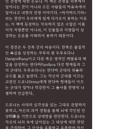
인 전쟁에 대한 은유다. 이 책은 전쟁을 외부에서 
일어나는 것이 아니라 모든 사람들의 마음속에서 
일어나고 내면의 전쟁 이야기다. <바가바드기타>
라는 경전이 우리에게 쉽게 다가오지 못하는 이유
는, 이 책에 등장하는 익숙하지 않은 수많은 이름
이자 지명뿐만 아니라, 이 인물들과 지명들이 상
징하는 은유를 이해하지 못하기 때문이다.
이 경전은 두 친족 간의 싸움이다. 한쪽은 물질적
인 욕심을 상징하는 쿠루의 왕 두루요다나
Duruyodhana이고 다른 쪽은 영적인 깨달음과 해
탈을 상징하는 판다바Pandava 다섯 형제들과 그
의 군대다. 두루요다나는 판다바 군대의 위용와 
규모를 보고 놀란다. 그는 자신의 군대를 이끄는 
교관인 드로나Drona에게 판다바 형제들이 이끄
는 군대가 얼마나 막강한지 그 용사를 한명씩 나
열하며 언급한다,
드로나는 사태의 심각성을 있는 그대로 관찰하지 
못하고, 자신의 과거 경험을 통해 뇌에 각인된 인
상印象을 기반으로 상대방을 판단한다. 드로나는 
자신의 뇌리 속에 남아있는 그 대상에 대한 판단
을 간직하여, 그 인상을 유출하고 유추하여 자신