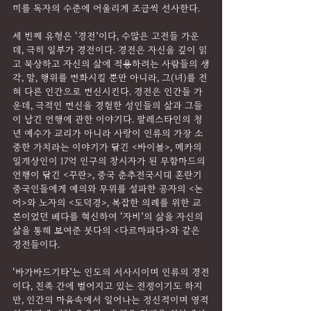
미를 독자의 수준에 어울리게 조금씩 선사한다. 
세 번째 유형은 ‘경전’이다, 수많은 고전들 가운
데, 극히 일부가 경전이다. 경전은 자신을 깊이 읽
고 묵상하고 자신의 삶에 적용하려는 사람들의 생
각, 말, 행위를 변화시킬 뿐만 아니라, 그(녀)를 전
혀 다른 인간으로 변신시킨다. 경전은 인간들 가
운데, 극적인 변신을 경험한 성인들의 삶과 그들
이 남긴 언행에 관한 이야기다. 팔레스타인의 청
년 예수가 교리가 아니라 사랑이 인류의 가장 소
중한 가치라는 이야기가 담긴 <바이블>, 메카의 
일개상인이 17억 인구의 창시자가 된 무함마드의 
언행이 담긴 <꾸란>, 중국 춘추전국시대 혼란기 
중국인들에게 예의와 무위를 설파한 공자의 <논
어>와 노자의 <도덕경>, 복잡한 의례를 위한 교
본이었던 베다를 혁신하여 ‘자비’의 삶을 자신의 
삶을 통해 보여준 붓다의 <다르마파다>와 같은 
경전들이다.
‘바가바드기타’는 인도의 서사시이며 인류의 경전
이다, 친족 간에 벌어지고 있는 전쟁이기도 하지
만, 인간의 마음속에서 일어나는 정신적이며 영적