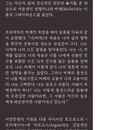
그는 자신의 삶에 정신적인 위안과 용기를 준 대
상으로 여동생인 빌헬미나와 비체(Biche)라는 이
름의 그레이하운드를 꼽았다.
프리데릭은 비체가 죽었을 때의 슬픔을 다음과 같
이 표현했다. “너(비체)의 죽음은 나의 삶의 철학
을 완전히 전복시킬 정도로 상실감이 크다. 나는 
너에게 나의 모든 결점을 털어놓았다. 나는 너, 비
체를 잃었다. 너의 죽음은 너를 나에게 선물한 친
구를 포함한 모든 나의 친구를 잃은 슬픔을 일깨
운다. 나는 비체가 이렇게 깊이 나의 영혼에 지대
한 영향을 줄지는 몰랐다. 그러나 비체의 충성심
이 나를 매료시켰고 비체의 고통이 나의 고통이었
다. 나는 고백한다. 나는 슬프고 괴롭다. 사람이 꼭 
매정해야 하나? 나는 이렇게 충성스러운 동물에
게 무관심한 사람이라면, 그 사람은 자신의 동료
에게 배은망덕한 사람이라고 믿는다.”
서양문명의 기원을 다룬 서사시인 호모로스의 <
오디세이아>에 아르고스(Argos)라는 감동적인 