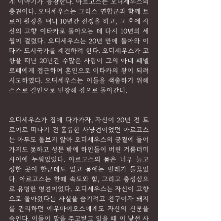
개 이야기가 등장한다. 아르고스는 오디세우스의 
충견이다. 오디세우스는 그리스 연합군과 함께 트
로이 원정을 떠나 10년간 전쟁을 하고, 그 후에 자
신의 고향 이타카로 돌아오는 데 다시 10년의 세
월이 걸렸다. 오디세우스는 20년 만에 돌아와 이
타카 도시국가를 재건하려 한다. 오디세우스가 고
향을 떠난 20년간 수많은 사람이 그의 아내 페넬
로페에게 접근하여 혼인으로 이타카의 왕이 되려 
시도하였다. 오디세우스는 이들을 색출하기 위해 
스스로 걸인으로 변장해 집으로 돌아간다.
오디세우스가 집에 다가가자, 자신이 20년 전 트
로이로 떠나기 전 훌륭한 사냥견이었던 아르고스
는 아무도 돌보지 않아 오디세우스의 궁궐에 들어
가지도 못하고 성문 밖에 하인들이 버린 거름더미 
사이에 누워있었다. 아르고스의 몸은 너무 늙고 
성한 곳이 한군데도 없고 몸에는 벌레가 들끓었
다. 아르고스는 한때 속도와 힘, 그리고 충성심으
로 유명한 명견이었다. 오디세우스는 자신이 고향
으로 돌아왔다는 사실을 숨기려고 친구이자 돼지
를 관리하던 에우마이오스에게도 자신의 신분을 
속인다. 이들이 말을 주고받고 있을 때 이 낯선 사