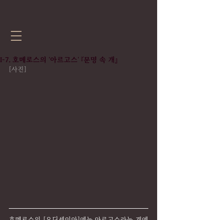
Ⅰ-7. 호메로스의 '아르고스' 『문명 속 개』
[사진]
호메로스의 [오디세이아]에는 아르고스라는 개에 