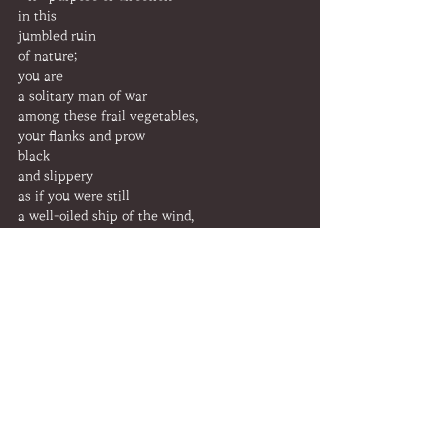
in this
jumbled ruin
of nature;
you are
a solitary man of war
among these frail vegetables,
your flanks and prow
black
and slippery
as if you were still
a well-oiled ship of the wind,
the only
true
machine
of the sea: unflawed,
undefiled,
navigating now
the waters of death.
이 전체 시장에서
너만이 모양을 간직하며
삶의 목적 혹은 방향을 지닌 채,
이렇게 둥그렇게