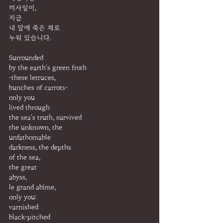
미사일이,
지금
내 앞에 죽은 채로
누워 있습니다.
Surrounded
by the earth's green froth
-these lettuces,
bunches of carrots-
only you
lived through
the sea's truth, survived
the unknown, the
unfathomable
darkness, the depths
of the sea,
the great
abyss,
le grand abîme,
only you:
varnished
black-pitched