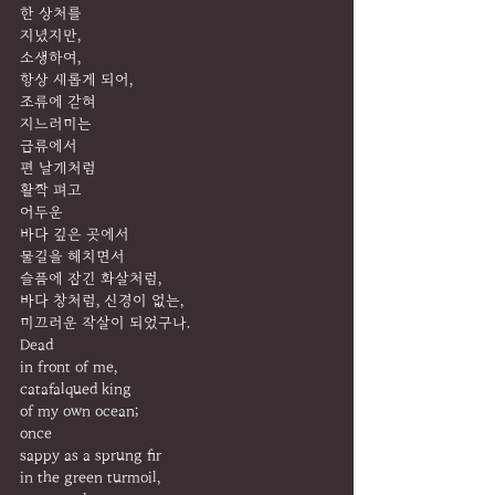
한 상처를
지녔지만,
소생하여,
항상 새롭게 되어,
조류에 갇혀
지느러미는
급류에서
편 날개처럼
활짝 펴고
어두운
바다 깊은 곳에서
물길을 헤치면서
슬픔에 잠긴 화살처럼,
바다 창처럼, 신경이 없는,
미끄러운 작살이 되었구나.
Dead
in front of me,
catafalqued king
of my own ocean;
once
sappy as a sprung fir
in the green turmoil,