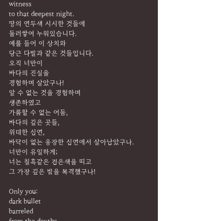
witness
to that deepest night.
땅의 연두색 시시한 것들에
둘러쌓여 누워있습니다.
예를 들어 이 상치와
당근 다발과 같은 것들입니다.
오직 너만이
바다의 진실을
경험하며 살았구나!
알 수 없는 것을 경험하며
생존하였고
가름할 수 없는 어둠,
바다의 깊은 곳들,
위대한 심연,
바닥이 없는 웅장한 심연에서 살아남았구나.
너만이 유일하게;
너는 칠흑같은 검은색을 띠고
그 가장 깊은 밤을 목격했구나!
Only you:
dark bullet
barreled