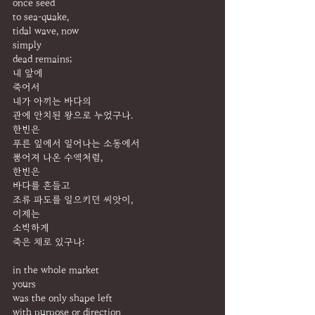
once seed
to sea-quake,
tidal wave, now
simply
dead remains;
내 앞에
죽어서
내가 아끼는 바다의
관에 안치된 왕으로 누었구나.
한번은
푸른 잎에서 일어나는 소동에서
뿜어져 나온 수액처럼,
한번은
바다를 흔들고
조류 파도를 일으키던 씨앗이,
이제는
소박하게
죽은 채로 있구나:
in the whole market
yours
was the only shape left
with purpose or direction