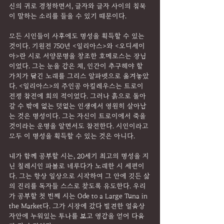
신의 귀로 경청하면서, 글자와 글자 사이의 침묵
이 말하는 소리를 들을 수 있기 때문이다.
모든 시인들이 사후에도 명성을 획득할 수 있는 
것이다. 기원전 750년 <일리아스>와 <오디세이
아>란 시로 서양문명을 창조한 호메로스는 장님
이었다. 그는 눈을 감은 채, 인간이 추구해야 할 
가치가 담긴 노래를 그리스 알파벳으로 옮겨놓았
다. <일리아스>의 주인공 아킬레우스는 트로이 
전쟁 참전에 회의 적이었다. 그러나 흙으로 돌아
갈 수 밖에 없는 덧없는 인생에서 영원히 살아남
는 것은 명성이다. 그는 자신이 트로이에서 죽을 
것이라는 운명을 알면서도 참전한다. 시인이라고 
모두 이 명성을 획득할 수 있는 것은 아니다.
내가 함께 공부할 시는, 20세기 최고의 명성을 지
닌 칠레시인 파블로 네루다가 노래한 시 세편이
다. 그는 항상 일상으로 시작하여 그 안에 깃든 삶
의 진리를 독자들 스스로 찾도록 유도한다. 우리
가 공부할 첫 번째 시는 Ode to a Large Tuna in 
the Market다. 그가 시장에 갔다 발견한 얼음상
자안에 누워있는 투나를 보고 영감을 얻어 다음