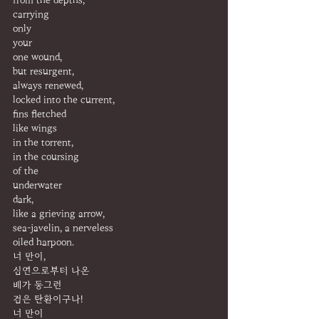
from the depths,
carrying
only
your
one wound,
but resurgent,
always renewed,
locked into the current,
fins fletched
like wings
in the torrent,
in the coursing
of the
underwater
dark,
like a grieving arrow,
sea-javelin, a nerveless
oiled harpoon.
너 만이,
심연으로부터 나온
배가 둥그런
검은 탄환이구나!
너 만이