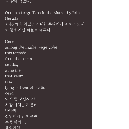
과 같이 적었다.
Ode to a Large Tuna in the Market by Pablo 
Neruda
<시장에 누워있는 거대한 투나에게 바치는 노래
>, 칠레 시인 파블로 네루다
Here,
among the market vegetables,
this torpedo
from the ocean
depths,
a missile
that swam,
now
lying in front of me lie
dead.
여기 좀 보십시오!
시장 야채들 가운데,
바다의
심연에서 건져 올린
수중 어뢰가,
헤엄치던