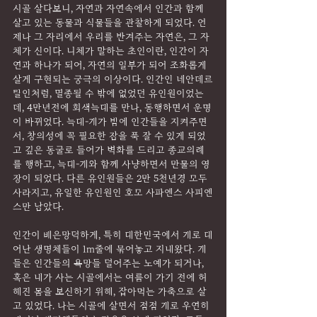
시골 살다보니, 자연과 자연속에서 인간과 함께 
살고 있는 동물과 식물들을 관찰하게 되었다. 언
제나 그 자리에서 우리를 반겨주는 자연은, 그 자
체가 신이다. 니체가 말하는 초인이란, 인간이 자
연과 하나가 되어, 자연의 일부가 되어 조화롭게 
살게 구현되는 궁극의 이상이다. 인간인 네안데르
탈인처럼, 멸종될 수 밖에 없었던 유인원이었는
데, 4만년전에 회색늑대를 만나, 동행하면서 운명
이 바뀌었다. 늑대-개가 밤에 인간들을 지켜주면
서, 창의성에 꼭 필요한 잠을 푹 잘 수 있게 되었
고 깊은 동굴로 들어가 벽화를 드리고 종교의례
를 행하고, 늑대-개와 함께 사냥하면서 만물의 영
장이 되었다. 다른 유인원들은 2만 5천년경 모두 
사라지고, 유일한 유인원인 호모 사파엔스 사피엔
스만 남았다.
인간이 배은망덕하게, 특히 대한민국에서 개로 태
어난 생명체들이 1m줄에 묶어놓고 지내왔다. 개
들은 인간들의 욕망들 덜어주는 노예가 되거나, 
혹은 내가 사는 시골에서는 여름이 가기 전에 허
해진 몸을 보신하기 위해, 잡아먹는 가축으로 살
고 있었다. 나는 시골에 살면서 점점 개로 우연히 