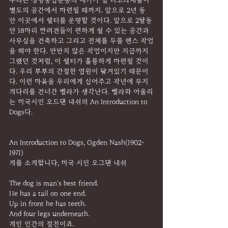
우리는 생명중심운동의 메카가 될 더코라채플이 
별도의 공간에서 마련될 때까지. 앞으로 2년 동
안 이곳에서 쉘터를 운명할 것이다. 앞으로 2달동
안 18마리 반려견들이 편하게 쉴 수 있는 공간과 
사무실을 건축하고 그리고 전체를 두를 펜스 작업
을 해야 한다. 만만치 않은 작업이지만 지금까지 
그랬던 것처럼, 이 쉘터가 훌륭하게 마련될 것이
다. 우리 부부의 간절한 염원이 담겨있기 때문이
다. 이런 마음을 우리에게 심어주고 작년에 무지
개다리를 건너간 벨라가 생각난다. 벨라와 어울리
는 미국시인 오드댄 내쉬의 An Introduction to 
Dogs다.
An Introduction to Dogs, Ogden Nash(1902-
1971)
개를 소개합니다, 미국 시인 오그댄 내쉬
The dog is man's best friend.
He has a tail on one end.
Up in front he has teeth.
And four legs underneath.
개인 인간의 절친이죠.