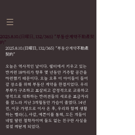
2025.8.10.(日曜日, 132/365) “부동산계약不動產契
約”
2025.8.10.(日曜日, 132/365) “부동산계약不動產
契約”
오늘은 역사적인 날이다. 쉘터에서 키우고 있는 
반겨련 18마리가 향후 몇 년동안 거주할 공간을 
마련했기 때문이다. 오늘 오후 이 아이들이 들어
갈 장소를 위해 부동산 계약을 완결지었다. 우리 
부부가 구조하고 보살피고 감정적으로 교류하고 
영적으로 대화하는 반려견들의 새로운 보금자리
를 찾느라 지난 3개월동안 가슴이 졸였다. 14년
전, 이곳 가평으로 이사 온 후, 우리와 함께 생활
하는 벨라(˖), 샤갈, 예쁜이를 통해, 모든 개들이 
네발 달린 철학자이며 둘도 없는 친구란 사실을 
점점 깨닫게 되었다.