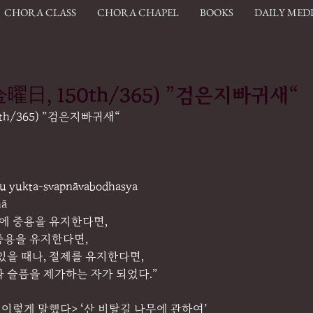
CHORA CLASS
CHORA CHAPEL
BOOKS
DAILY MED
.(金曜日, 150th/365) ”검은지빠귀새“
50th/365) ”검은지빠귀새“
su yukta-svapnāvabodhasya
hā
락에 중용을 유지한다면,
중용을 유지한다면,
있을 때나, 절제를 유지한다면,
 슬픔을 제가하는 자가 되었다.”
이렇게 말했다> ‘산 비탈길 나무에 관하여’