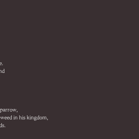
e.
nd
sparrow,
t weed in his kingdom,
ds.