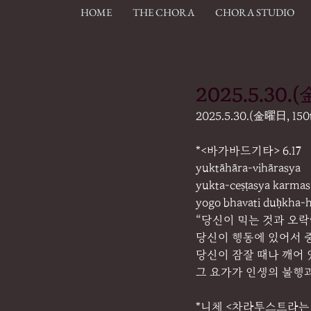
HOME
THE CHORA
CHORA STUDIO
2025.5.30
2025.5.30.(金曜日, 1
*<바가바드기타> 6.17
yuktāhāra-vihārasya
yukta-ceṣṭasya karma
yogo bhavati duḥkha-
“당신이 먹는 것과 오
당신이 행동에 있어서 
당신이 잠잘 때나 깨어 
그 요가가 인생의 불행과
*니체 <차라투스트라는 