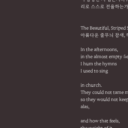
리로 스스로 전율하는가?
The Beautiful, Striped
아름다운 줄무늬 참새,
In the afternoons,
in the almost empty fie
I hum the hymns
I used to sing
in church.
They could not tame 
so they would not kee
alas,
and how that feels,