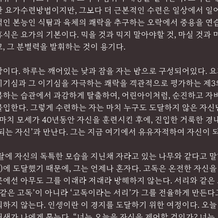
한 요가수련방법이지만, 그보다 더 근본적인 수련은 일상에서 일
적인 본능인 식탐과 육체의 쾌락을 추구하는 오락에서 중용을 연습
식은 요가의 기본이다. 먹을 것과 먹지 말아야할 것, 마실 것과
, 그 분별력을 발휘하는 것이 용기다.
상이다. 하루는 깨어있는 낮과 잠을 자는 밤으로 구성되어있다. 
이기심과 그 이기심을 자극하는 쾌락을 객관적으로 평가하는 제3의
복하는 습관에서 과감하게 탈출하여, 어린아이처럼, 순진하고 자
몰입한다. 그렇게 수련하는 자는 마치 누구도 도달하지 않은 자신
 마치 모세가 40년동안 자신을 훈련시킨 후에, 진입한 거룩한 경내
되는 자신’과 만난다. 그는 지금 여기에서 유유자적하여 자신이 되
탈에 자신의 독특한 모습을 지닌채 자라고 있는 나무와 같다고 말
en)에 도달했기 때문에, 그는 언제나 혼자다. 고독은 온전한 자신
에선 아무도 그를 이래라 저래라 방해하지 않는다. 서리와 같은 
 같은 고독’이 아니라 ‘고독이라는 서리’가 그를 전율하게 만든다고
워하지 않는다. 인생이란 이 경지를 도달하기 위한 여정이다. 오
새가 나에게 묻는다. “너는 오늘을 자신을 제어할 것인가? 너는