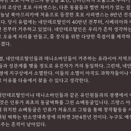
 속한 호모 사피엔스의 등장을 보면, 반려견과의 도움으로 우리가
류의 조상인 호모 사피엔스는, 다른 동물들과 별반 차이가 없는 
 오늘날 북아프리카에 처음으로 등장한 호모 사피엔스는 8만년 전
다. 당시 유럽에는 네안데르탈인이 40만년 전부터, 시베리아와
년 전부터 거주하고 있었다. 네안데르탈인은 우리가 흔히 생각하는
 오음계 피리를 만들고, 몸 장식을 위한 다양한 목걸이를 제작하고
겼다.
경, 네안데르탈인들과 데니소바인들이 거주하는 유라시아 지역으
이들과 성관계를 맺을 정도로 유전자가 거의 동일하다. 그런데, 
경에 지구상에서 소멸한다. 이들의 소멸이 아직도 과학자들이나
 이유를 다음에서 찾을 수 있다고 생각한다.
네안데르탈인이나 데니소바인들과 같은 유인원들과의 경쟁에서 이
그것은 인류가 최초의 동굴벽화를 그린 쇼베동굴입니다. 프랑스 아르데
에 위치한 쇼베동굴은 인류가 처음으로 그림을 통해 창작활동을 시
된 벽화는 탄소연대측정에 의하면 3만4천년 전이다. 누구도 예상
주는 흔적이 남아있다.