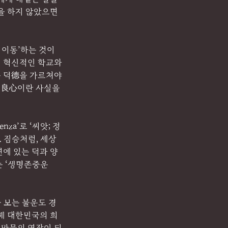
을 하지 않았으면 
 이동’하는 것이
된 혁신적인 학교와 
는 덕德을 가르쳐야 
심良心이란 사실을 
za’로 ‘씨앗; 정
. 짐승처럼, 세상
연에 있는 덕과 양
는 ‘생명존중운
 보는 불운도 경
해 대한민국의 희