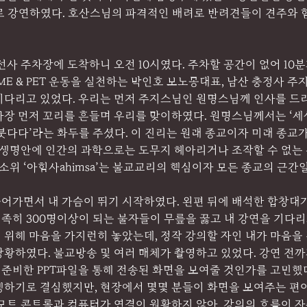
로 강연하였다. 호산스님의 파격적인 배려로 반려견들이 견주와 함
선사 주차장에 도착하니 오전 10시였다. 주차할 공간이 없어 10
ME & PET 운동을 실천하는 박인호 보노몽대표, 남산 충정사 주
다리고 있었다. 우리는 먼저 주지스님인 원명스님께 인사를 드리러
가장 먼저 꼬리를 흔들며 우리를 맞이하였다. 원명스님께서는 ‘세
붓다다’라는 화두를 주셨다. 이 진리는 원래 종교이자 미래 종교가
든 생명안에 인간의 과학으로는 도무지 헤아리거나 조작할 수 없는
 소위 ‘아힘사ahimsa’는 불교교리의 핵심이자 모든 종교의 근간일
들어가면서 내 가슴이 뛰기 시작하였다. 왼편 뒤에 배석한 합창대
, 족히 300명이상이 되는 불자들이 무릎을 꿇고 내 강연을 기다리고
 위해 마음을 가지런히 놓았는데, 정작 강의할 자인 내가 마음을
황하였다. 불교방송 및 여러 매체가 촬영하고 있었다. 강연 전까
준비한 PPT파일을 통해 전송된 화면을 보여줄 것인가를 고민했다
진행하기로 결심했지만, 현장에서 몇몇 분들이 화면을 보여주는 편
모트 콘트롤과 컴퓨터가 연결이 원활하지 않아, 강의의 흐름이 자