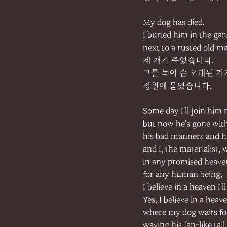
My dog has died.
I buried him in the ga
next to a rusted old m
제 개가 죽었습니다.
그를 녹이 슨 오래된 기계
정원에 묻었습니다.
Some day I'll join him 
but now he's gone with
his bad manners and hi
and I, the materialist,
in any promised heaven
for any human being,
I believe in a heaven I'l
Yes, I believe in a hea
where my dog waits fo
waving his fan-like tail