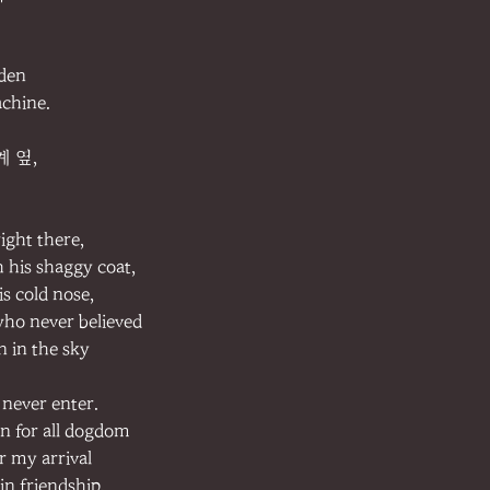
rden
achine.
 옆,
right there,
 his shaggy coat,
s cold nose,
 who never believed
 in the sky
l never enter.
ven for all dogdom
r my arrival
 in friendship.