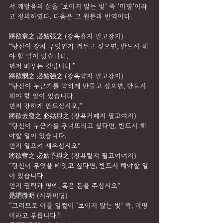
서 깨달음의 삶을 ‘보이지 않는 빛’ 즉 ‘미명’이라
고 정의하였다. 다음은 그 원문과 번역이다.
將欲翕之 必姑張之 (장욕흡지 필고장지)
“당신이 장차 무엇인가 거두고 싶으면, 반드시 해
야 할 일이 있습니다.
먼저 베푸는 것입니다.”
將欲弱之 必姑强之 (장욕약지 필고강지)
“당신이 누군가를 약하게 만들고 싶으면, 반드시 
해야 할 일이 있습니다.
먼저 강하게 만드십시오,”
將欲去廢之 必姑與之 (장욕거폐지 필고여지)
“당신이 누군가를 무너뜨리고 싶다면, 반드시 해
야할 일이 있습니다.
먼저 일으켜 세우십시오”
將欲奪之 必姑予與之 (장욕탈지 필고여여지)
“당신이 무엇을 빼앗고 싶다면, 반드시 해야할 일
이 있습니다.
먼저 권력과 명예, 혹은 돈을 주십시오”
是謂微明 (시위미명)
“그러므로 이를 일컬어 ‘보이지 않는 빛’ 즉, 미명
이라고 부릅니다.”