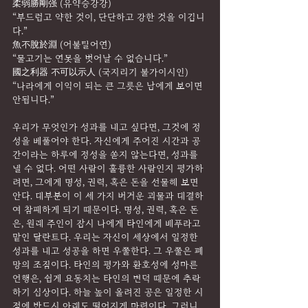
柔弱勝剛强 (유약승강강)
“부드럽고 약한 것이, 단단하고 강한 것을 이깁니
다.”
魚不脫於淵 (어불탈어연)
“물고기는 연못을 벗어날 수 없습니다.”
國之利器 不可以示人 (국지리기 불가이시인)
“나라에게 이익이 되는 큰 그릇은 남에게 보이면 
안됩니다.”
우리가 무엇인가 성과를 내고 싶다면, 그것에 정
성을 베풀어야 한다. 자신에게 주어진 시간과 공
간이라는 하루에 정성을 쏟지 않는다면, 성과를 
낼 수 없다. 어떤 사람이 훌륭한 사람인지 평가하
려면, 그에게 명성, 권력, 혹은 돈을 선물해 보면 
안다. 대부분이 이 세 가지 버거운 괴물과 대결하
여 참패하게 되기 때문이다. 명성, 권력, 혹은 돈
은, 원래 주인이 잠시 나에게 타인에게 배푸라고 
맡인 달란트다. 우리는 자신이 세상에서 일정한 
성과를 내고 성공을 하면 우쭐한다. 그 우쭐은 폐
망의 조짐이다. 타인의 평가와 환호성에 성마른 
언행은, 쉽게 요동치는 타인의 변덕 때문에 추락
하기 십상이다. 하늘 높이 올려진 공은 일정한 시
점에 반드시 아래도 떨어지게 마련이다. 그러니 