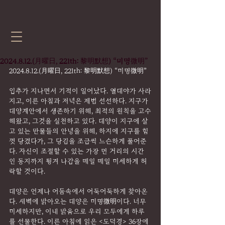
2024.8.12.(月曜日, 221th: 黎明默想) “미명微明”
2024.8.12.(月曜日, 221th: 黎明默想) “미명微明”
입추가 지나면서 기적이 일어났다. 열대야가 사라
지고, 이른 아침과 저녁은 제법 선선하다. 지구가 
태양계안에서 생존하기 위해, 최적의 원칙을 고수
해왔고, 그것을 실천하고 있다. 태양이 지구에 살
고 있는 만물들의 안녕을 위해, 하지에 지구를 힘
껏 당겼다가, 그 당김을 조금씩 느슨하게 풀어준
다. 자신이 조절할 수 있는 가장 먼 거리의 시간
인 동지까지 튕겨 나감을 매일 매일 미세하게 허
락할 것이다.
태양은 언제나 어둠속에서 어둑어둑하게 찾아온
다. 새벽에 밝아오는 태양은 미명微明이다. 너무 
미세하지만, 이내 밝음으로 우리 모두에게 하루
를 선물한다. 이른 아침에 읽은 <도덕경> 36장에