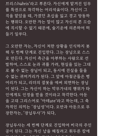
브리스hubris’라고 부른다. 자신에게 맡겨진 임무
를 특권으로 착각하는 어리석음이다. 자신이 그 
직을 맡았을 때, 가졌던 초심을 잃고 경고 망동하
는 행위다. 오만한 자는 말이 많고 자신의 본 모습
에 직시할 수 없기 때문에, 술기운에 의존하여 떠
들기 일쑤다.
그 오만한 자는, 자신이 처한 상황을 인식하지 못
해 두 번째 단계로 진입한다. 그는 장님으로 스스
로 만든다. 자신이 측근을 아부하는 사람으로 선
발하여, 스스로 눈과 귀를 가려, 현실을 있는 그대
로 볼 수 없는 장님이 되고, 동시에 진실을 들을 
수 없는 귀머거리가 된다. 그 앞에 아첨군들은 벙
어리가 되고, 리더의 잘못을 애써 외면하는 장님
이 된다. 그는 자신이 하는 막무가내의 행위가 타
인에게도 인정을 받을 것이라고 착각한다. 아둔
을 고대 그리스어로 ‘아테ate’라고 하는데, 그 축
자적인 의미는 ‘장님성’이다. 오만과 아둔으로 무
장한자는, ‘장님무사’가 되다,
장님무사는 세 번째 단계로 진입하여 비극의 주인
공이 된다. 그는 자신 남을 헤칠려고 휘두른 칼에 