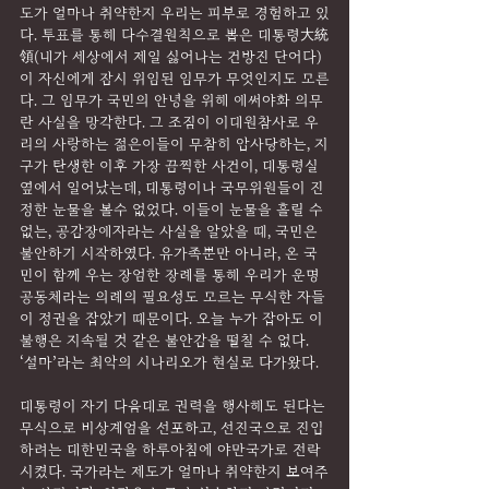
도가 얼마나 취약한지 우리는 피부로 경험하고 있
다. 투표를 통해 다수결원칙으로 뽑은 대통령大統
領(내가 세상에서 제일 싫어나는 건방진 단어다)
이 자신에게 잠시 위임된 임무가 무엇인지도 모른
다. 그 임무가 국민의 안녕을 위해 애써야화 의무
란 사실을 망각한다. 그 조짐이 이태원참사로 우
리의 사랑하는 젊은이들이 무참히 압사당하는, 지
구가 탄생한 이후 가장 끔찍한 사건이, 대통령실 
옆에서 일어났는데, 대통령이나 국무위원들이 진
정한 눈물을 볼수 없었다. 이들이 눈물을 흘릴 수 
없는, 공감장애자라는 사실을 알았을 때, 국민은 
불안하기 시작하였다. 유가족뿐만 아니라, 온 국
민이 함께 우는 장엄한 장례를 통해 우리가 운명
공동체라는 의례의 필요성도 모르는 무식한 자들
이 정권을 잡았기 때문이다. 오늘 누가 잡아도 이 
불행은 지속될 것 같은 불안감을 떨칠 수 없다. 
‘설마’라는 최악의 시나리오가 현실로 다가왔다.
대통령이 자기 다음대로 권력을 행사해도 된다는 
무식으로 비상계엄을 선포하고, 선진국으로 진입
하려는 대한민국을 하루아침에 야만국가로 전락
시켰다. 국가라는 제도가 얼마나 취약한지 보여주