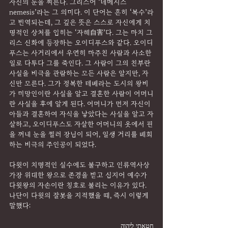
자신의 눈을 찌른다. 그리스어 ‘네메시스
nemesis’라는 그 의미다. 이 단어는 흔히 ‘복수’라
고 번역되는데, 그 깊은 뜻은 스스로 자신에게 치
명적인 상처를 입히는 ‘자해自害’다. 그는 마치 그
리스 신화에 등장하는 오이디푸스와 같다. 오이디
푸스는 사거리에서 우연히 마주친 사람과 사소한 
일로 다투다 그를 죽인다. 그 사람이 그의 친부란 
사실을 비극을 관람하는 모든 사람은 알지만, 자
신만 모른다. 그가 정복한 테베라는 도시의 왕비
가 미망인이란 사실을 알고 결혼한 사람이 어머니
란 사실을 후에 알게 된다. 어머니가 먼저 자신이 
아들과 결혼하여 자식을 낳았다는 사실을 알고 자
살하고, 오이디푸스도 자살한 어머니의 옷에서 핀
을 꺼내 눈을 찔러 장님이 되어, 일생 거리를 배회
하는 비극의 주인공이 되었다.
다윗이 치명적인 실수에도 불구하고 인류역사상 
가장 위대한 왕으로 존경을 받고 심지어 예수가 
다윗왕의 자손이란 칭호로 불리는 이유가 있다. 
나단이 다윗의 잘못을 지적했을 때, 즉시 이렇게 
말했다:
חָטָ֖אתִי לַֽיהוָ֑ה