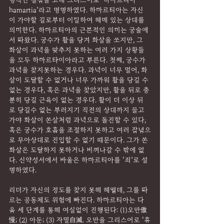
명적인 결점을 고대 그리스어로 ‘하마르티아
hamartia’라고 명명하였다. 하마르티아는 자신
이 가야할 길로부터 이탈하여 헤매 있는 상태를 
의미한다. 하마르티아의 근본적인 의미는 궁술에
서 따왔다. 궁수가 활을 당겨 화살을 쏘지만, 그 
화살이 과녁을 맞추지 못하는 여러 가지 상황들
을 모두 하마르타이아라고 부른다. 첫째, 궁수가 
과녁을 찾지못하는 경우다. 과녁이 너무 멀어, 화
살이 도달할 수 없거나 너무 가까워 활을 당길 수 
없는 경우다, 혹은 과녁을 찾았지만, 활을 뒤로 충
분히 당길 근육이 없는 경우다. 활이 더 이상 뒤
로 당길수 없는 부러지기 직전의 상태까지 몰고 
가야 화살이 쏜살처럼 과녁으로 돌진할 수 있다, 
혹은 궁수가 호흡을 조절하지 못하고 여러 잡념으
로 무아상태로 진입할 수 없기 때문이다. 그가 쏜 
화살은 도달하지 못하거나 비껴나갈 수 밖에 없
다. 신약성서에서 바울은 하마르티아를 ‘죄’로 설
명하였다.
리더가 자신의 정도를 찾지 못해 헤맬데, 그를 따
르는 공동체도 위험에 빠진다. 하마르티아는 다
음 세 단계를 통해 여실없이 진행된다: (1)오만傲
慢; (2) 아둔; (3) 자멸自滅. 오만을 그리스어로 ‘휴