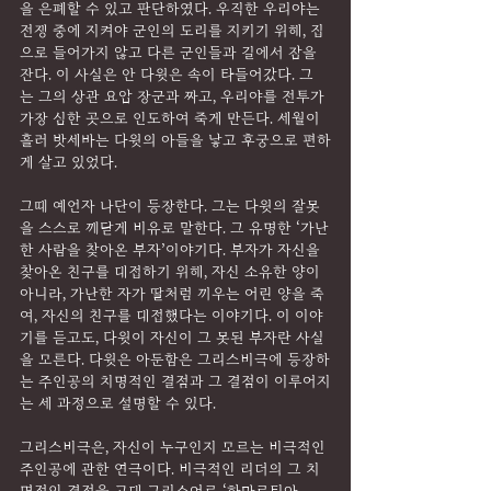
을 은폐할 수 있고 판단하였다. 우직한 우리야는 
전쟁 중에 지켜야 군인의 도리를 지키기 위해, 집
으로 들어가지 않고 다른 군인들과 길에서 잠을 
잔다. 이 사실은 안 다윗은 속이 타들어갔다. 그
는 그의 상관 요압 장군과 짜고, 우리야를 전투가 
가장 심한 곳으로 인도하여 죽게 만든다. 세월이 
흘러 밧세바는 다윗의 아들을 낳고 후궁으로 편하
게 살고 있었다.
그때 예언자 나단이 등장한다. 그는 다윗의 잘못
을 스스로 깨닫게 비유로 말한다. 그 유명한 ‘가난
한 사람을 찾아온 부자’이야기다. 부자가 자신을 
찾아온 친구를 대접하기 위해, 자신 소유한 양이 
아니라, 가난한 자가 딸처럼 끼우는 어린 양을 죽
여, 자신의 친구를 대접했다는 이야기다. 이 이야
기를 듣고도, 다윗이 자신이 그 못된 부자란 사실
을 모른다. 다윗은 아둔함은 그리스비극에 등장하
는 주인공의 치명적인 결점과 그 결점이 이루어지
는 세 과정으로 설명할 수 있다.
그리스비극은, 자신이 누구인지 모르는 비극적인 
주인공에 관한 연극이다. 비극적인 리더의 그 치