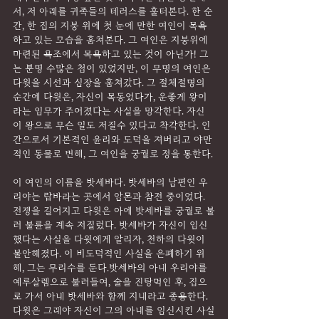
서, 저 아래를 귀족들의 테러스를 훌터본다. 한 순
간, 한 집의 지붕 위에 첫 눈에 만한 여인이 목욕
하고 있는 모습을 훔쳐본다. 그 여인은 지붕위에 
마련된 욕조에서 목욕하고 있는 것이 아닌가! 그
는 분명 수많은 첩이 있었지만, 이 무명의 여인은 
다윗을 시선과 심장을 훔쳐갔다. 그 절체절명의 
순간에 다윗은, 자신이 목동었다가, 운좋게 왕이
라는 임무가 주어졌다는 사실을 망각한다. 자신
이 왕으로 무슨 일도 저질수 있다고 착각한다. 인
간으로서 기본적인 윤리와 도덕을 져버리고 야만
적인 동물로 변해, 그 여인을 궁궐로 정을 통한다.
이 여인의 이름을 밧세바다. 밧세바의 남편인 우
리야는 랍바라는 곳에서 암몬과 참전 중이었다. 
전쟁을 길어지고 다윗은 아에 밧세바를 궁궐로 불
러 불륜을 계속 저질렀다. 밧세바가 자신이 임신
했다는 사실을 다윗에게 알리자, 천하의 다윗이 
불안해졌다. 이 비도덕적인 사실을 은폐하기 위
해, 그는 무리수를 둔다.밧세바의 아내 우리야를 
예루살렘으로 불러들여, 술을 진탕먹인 후, 집으
로 가서 아내 밧세바와 함께 지내라고 종용한다. 
다윗은 그래야 자신이 그의 아내를 임신시킨 사실