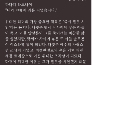
하타티 라도나이
“내가 야훼께 죄를 지었습니다.”
위대한 리더의 가장 중요한 덕목은 ‘즉시 잘못 시
인’하는 용기다. 다윗은 밧세바 사이에 낳은 아들
이 죽고, 아들 압살롬이 그를 죽이려는 비참한 삶
을 살았지만, 밧세바 사이에 낳은 또 아들 솔로몬
이 이스라엘 왕이 되었다. 다윗은 예수의 자랑스
런 조상이 되었고, 미켈란젤로의 손을 거쳐 피렌
체를 르네상스로 이끈 위대한 조각상이 되었다. 
다윗이 위대한 이유는 그가 잘못을 시인했기 때문
이다. 대통력이 즉시라는 시간을 잃어버렸지만, 
자신의 잘못을 공개적으로 시인하여, 더 이상 혼
란을 일으키지 않았으면 좋겠다. 다윗처럼, 자신
의 잘못에 대한 정당한 처벌을 받고, 일기일전하
여 우리가 좋아했던 ‘누구에게도 충성하지 않는 
기백’을 보여주면 좋겠다. 그는 그에게 자신을 잘
못을 시인하는 기백이 존재한고 믿고 싶다.
DAILY MEDITATION
댓글