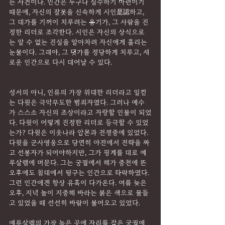
는 사건이다. 인간은 누구나 실수하기 마련이기 
때문에, 자신의 잘못을 신속하게 시인是認하고, 
그 대가를 기꺼이 치루려는 용기가, 그 사람을 진
정한 리더로 조각한다. 시인은 자신의 상식으로
는 알 수 없는 진실을 알아차려 자신에게 흘리는 
눈물이다. 그래야, 그 댓가를 정당하게 치루고, 새
로운 인간으로 다시 태어날 수 있다.
성서의 아니, 인류의 가장 위대한 리더라고 일컫
는 다윗은 극악무도한 범죄자였다. 그러나 예수
가 스스소 자신의 조상이라고 자랑할 인물이 되었
다. 다윗이 어떻게 진정한 리더로 등극할 수 있었
는가? 다윗은 이웃나라 암몬과 전쟁중에 있었다. 
다윗을 군사영웅으로 당연히 야전에서 전략을 짜
고 선봉자가 되어야하지만, 그가 핑계를 대로 예
루살렘에 머문다. 그는 궁궐에서 해가 중천에 뜬 
오후에도 침대에서 뒹구는 인간으로 타락하였다. 
그런 인간에겐 항상 유혹이 다가온다. 여름 늦은 
오후, 지녁 놀이 지중해 바라는 붉은 색으로 물들
고 있었을 때 선선히 바람이 불어오고 있었다.
예루살렘의 가장 높은 곳에 자리를 잡은 궁궐에