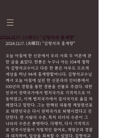
2024.12.17. (火曜日) “김형석과 홍계향”
2024.12.17. (火曜日) “김형석과 홍계향”
오늘 아침에 한 신문에서 우리 사회 두 어른에 관
한 글을 보았다. 한분은 누구나 아는 104세 철학
자 김형석교수이고 다른 한 분은 아무도 모르게 
세상을 떠난 94세 홍계향할머니다. 김형석교수님
께서 오늘 아침에 실린 한 신문과의 인터뷰에서 
100년의 경험을 통한 경륜을 선물로 주셨다. 대한
민국이 권력국가에서 법치국가로 기적적으로 이
동하였고, 이제 법치국가에서 질서국가로 옮길 차
례였다고 말한다. 그는 탄핵된 대통령 계엄령선포
로 대한민국은 다시 권력국가로 퇴행시켰다고 진
단한다. 한 사람의 수준, 특히 리더의 수준이 그 
나라의 수준은 분명하다. 다행히, 다시 기적적으
로 민주시민들이 자발적인 참여로, 게엄군과 경찰
과 대치하여, 일상을 회복할 수 있었다. 김형석교