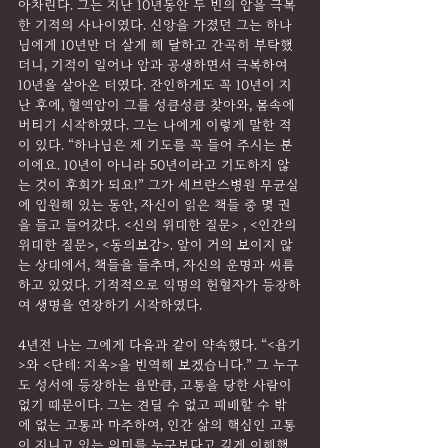
아차린다. 그는 지난 10년동안 두 번의 암을 극복
한 기적의 사나이였다. 신앙을 가졌던 그는 하나
님에게 10년만 더 살게 해 달하고 간곡히 부탁했
더니, 기적이 일어나 암과 공생하면서 극복하여 
10년을 살아온 터였다. 잔인하게도 꼭 10년이 지
난 후에, 혈액암이 그를 성큼성큼 찾아와, 몸속에 
버티기 시작하였다. 그는 나에게 이렇게 말한 적
이 있다. “하나님은 제 기도를 꼭 들어 주시는 분
이에요. 10년이 아니라 50년이라고 기도하지 않
는 것이 후회가 되요!” 그가 세브란스병원 무균실
에 입원해 있는 동안, 자신이 읽은 책들 중 몇 권
을 들고 들어갔다. <신의 위대한 질문> , <인간의 
위대한 질문>, <동의보감>. 앞이 거의 보이지 않
는 상태에서, 책들을 들추며, 자신의 운명과 씨름
하고 있었다. 기적적으로 익명의 헌혈자가 등장하
여 생명을 연장하기 시작하였다.
4년전 나는 그에게 다음과 같이 약속했다. “<욥기
>와 <단테: 지옥>을 번역해 보겠습니다.” 그 누구
도 성서에 등장하는 욥만큼, 고통을 당한 사람이 
없기 때문이다. 그는 견딜 수 없고 패배할 수 밖
에 없는 고통과 마주하여, 인간 삶의 핵심인 고통
이 지니고 있는 의미를 누구보다고 깊게 이해했