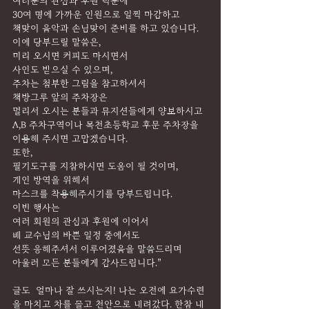
여러분의 관심과 후원 덕분에
30여 명에 가까운 인원으로 일찍 마감하고
책맞이 음악과 손님맞이 준비를 하고 있습니다.
이에 당부드릴 말씀은,
미리 오시면 커피도 마시면서
사인도 받으실 수 있으며,
주차는 첨부한 그림을 참고하셔서
책방그루 앞의 주차장은
멀리서 오시는 분들과 뮤지션들에게 양보하시고
A,B 주차구역이나 목천초등학교 후문 주차장을 
이용해 주시면 고맙겠습니다.
또한,
필기도구를 지참하시면 도움이 될 것이며,
개인 방역을 위해서
마스크를 착용해주시기를 당부드립니다.
이번 행사는
여러 회원의 관심과 후원에 이어서
배 교수님의 바쁜 일정 중에서도
선뜻 응해주셔서 이루어졌음을 말씀드리며
아울러 모든 분들에게 감사드립니다.”
글도  얼마나 잘 쓰시는지! 나는 오전에 요가수련
을 마치고 차를 몰고 천안으로 내려갔다. 한참 내