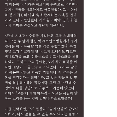
기 때문이다. 어려운 히브리어 문장으로 유명한 <
욥기> 번역을 시도하기로 마음먹었다. 그는 단테
와 같이 자신의 마음 속에 존재하는 지옥을 건너
가고 있다고 판단했다. 지옥을 거쳐야, 연옥과 천
국의 의미를 진정으로 깨닫기 때문이다.
<단테: 지옥편> 수업을 시작하고, 그를 초대하였
다. 그는 두 달에 한번 씩 세브란스병원에서 정기
검사를 하고 복용할 약을 직접 수령하였다. 수업 
첫날 그가 더코라에 왔다. 그의 트레이드 마크인 
비니모자를 쓰고, 선글래스를 끼고 마스크를 착용
하였다. 그리고 그의 등에는, 보기에도 묵직한 커
다란 배낭이 그를 짖누르고 있었다. 그가 두 달동
안 복용한 약들로 가득한 가방이다. 이 약들은 고
통을 경감한다는 희망이자, 그 많은 약을 매일 몇 
번씩 복용해야하는 절망이다. 그런 그가 단테 수
업에서 나를 정면으로 마주보고 가운데 앉았다. 
아마도 ‘고통’에 대해 아무것도 모르는 사람이 말
하는 소리를 듣는 것이 얼마나 가소로웠을까!
가끔 연락하면, 그가 말한다. “앞이 열흘째 안보여
요!” 아, 다시 앞을 볼 수 없을 수도 있다는 절망으