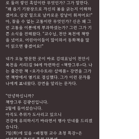
로 둘러 쌓인 흑암이란 무엇인가? 그가 말한다. 
“왜 욥기 기왓장으로 자신의 몸을 긁는지 이해하
겠어요. 살갗 밑으로 날카로운 칼날이 휘져어요!” 
아, 참을 수 없는 고통이란 무엇인가? 신은 왜 그
런 고통을 이분에게 부과하셨는가? 그런 그가 기
쁜 소식을 전해왔다. “교수님, 천안 목천에 책방
을 냈어요. 어린아이들이 많이와서 동화책을 많
이 읽으면 좋겠어요!”
내가 오늘 방문한 곳이 바로 김대표님이 천안시 
목천읍 서리1길 94에 마련하신 <책방그루>다. 나
는 출간한 책 <요가수트라: 삼매품> 강연을 그가 
연 책방에서 열기로 결심했다. 그가 이런 문자를 
나에게 보내왔다. 강연을 알리는 문자다.
“안녕하십니까?
책방그루 김광선입니다.
2월에 들어섰습니다.
아직도 추위가 도사리고 있으니
건강에 유의하시기 바라면서 행사 안내를 드리겠
습니다.
7일(화)에 있을 <배철현 교수 초청 특강>은