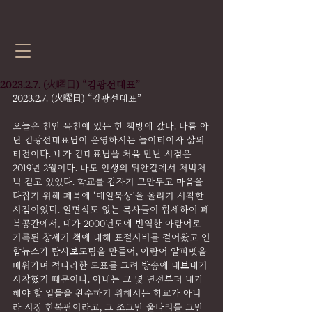
2023.2.7. (火曜日) “김광선대표”
2023.2.7. (火曜日) “김광선대표”
오늘은 천안 목천에 있는 한 책방에 갔다. 다름 아
닌 김광선대표님이 운영하시는 놀이터이자 삶의 
터전이다. 내가 김대표님을 처음 만난 시점은 
2019년 2월이다. 나도 인생의 뒤안길에서 처벅처
벅 걷고 있었다. 학교를 갑자기 그만두고 마음을 
다잡기 위해 페북에 ‘매일묵상’을 올리기 시작한 
시점이었디. 일면식도 없는 목사들이 합세하여 페
북공간에서, 내가 2000년도에 번역한 아람어로 
기록된 창세기 책에 대해 표절시비를 걸어왔고 연
합뉴스가 탐사보도팀을 만들어, 아람어 알파벳을 
배워가며 적나라한 도표를 그려 방송에 내보내기 
시작했기 때문이다. 아내는 그 몇 년전부터 내가 
해야 할 일들을 완수하기 위해서는 학교가 아니
라 시장 한복판이라고, 그 조그만 울타리를 그만 