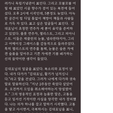
려가니 독립기념관이 보인다. 그리고 꼬불꼬불 어
릴 때 보았던 시골 향수가 젖어 있는 목천에 들어
섰다. 오후 2시에 시작인데, 5분정도 늦었다. 아늑
한 공간이 발 디딜 틈없이 책방이 책들과 사람들
로 가득 차 있다. 보고 싶은 얼굴들이 보인다.  김
대표님이 초청한 연주자 세 분이 음악을 준비하
고 있었다. 플롯 연주자, 첼리스트, 그리고 피아니
스트. 이들은 재클린의 눈물, 넬라판타지아, 그리
고 어메이징 그레이스를 감동적으로 들려주었다. 
특히 첼리스트의 연주를 통해, 눈물은 슬픈 자에
겐 슬픔을 덜어주고 기쁜 자에겐 기쁨 배가하는 
신의 몰약이란 생각이 들었다.
김대표님의 얼굴을 보았다. 목소리와 표정이 밝
다. 내가 다가가 “김대표님, 활기가 넘치십니
다.”라고 말을 건냈다. 그러자 나에게 다가와 귓속
말로 말씀하신다. “지난 2주동안 죽었다 살았어
요. 오전까지 모임을 취소해야하는지 망설였어
요.” 그의 영웅적인 표정과 늠름한 말은, 고통을 
듣고 일서선 기적이란 사실을 망각한 내가 창피했
다. 나는 의자 하나를 잡고 말하기 시작했다. 고통
을 달고 사시면서, 극복하시는 김대표님을 보니, 