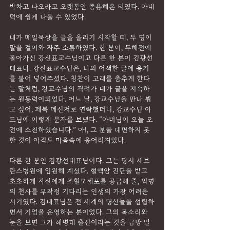
박차고 나오라고 오랫동안 종용해온 터였다. 아내
덕에 쉽게 나올 수 있었다.
내가 매일묵상을 글을 올리기 시작할 때, 두 명이 
말을 걸어와 자주 소통하였다. 한 분이, 두해전에 
돌아가신 강신표교수님이고 다른 한 분이 김광선
대표다. 강신표교수님은, 나의 어색한 글에 용기
를 불어 넣어주셨다. 칭찬이 고래를 춤추게 한다
는 말처럼, 강교수님의 격려가 내가 글을 지속하
는 원동력이되었다. 어느 날, 강교수님을 만나 뵙
고 싶어, 페북 메신저로 연락했더니, 강교수님 아
드님에 이렇게 문자를 보냈다. “아버님이 오늘 오
전에 소천하셨습니다.” 아!, 그 분을 대면하지 못
한 것이 아직도 마음속에 응어리져있다.
다른 한 분인 김광선대표님이다. 그는 당시 세브
란스병원에 입원해 계셨다. 혈액암 진단을 받고 
초초하게 자신에게 조혈모세포를 공급해 줄, 익명
의 천사를 무작정 기다리는 인생의 가장 어려운 
시기였다. 김대표님은 전 세계의 명산들을 섭렵하
면서 기업을 운영하는 분이었다. 그의 목소리와 
눈을 보면 그가 해병대 출신이라는 것을 금방 알