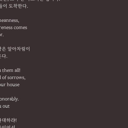
들이 도착한다.
 meanness,
eness comes
r.
담은 알아차림이
온다.
 them all!
d of sorrows,
our house
honorably.
u out
환대하라!
중이어서