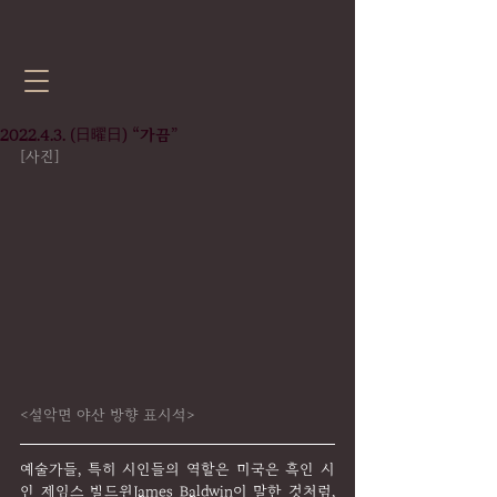
2022.4.3. (日曜日) “가끔”
[사진]
<설악면 야산 방향 표시석>
예술가들, 특히 시인들의 역할은 미국은 흑인 시
인 제임스 발드윈James Baldwin이 말한 것처럼, 