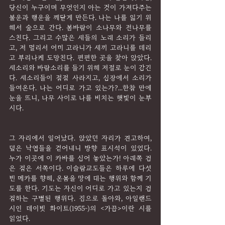
당신이 누구이며 무엇인지 아는 것이 가져다주는 
불운과 행운을 깨닫게 만든다. 나는 나를 잃기 위
해서 숲으로 간다. 봄바람이 소나무와 전나무를 
스친다. 그리고 수많은 새들의 노래 소리가 들리
고, 저 멀리서 어미 고라니가 새끼 고라니를 데리
고 부리나케 도망친다. 편편한 곳을 찾아 앉았다. 
새소리와 바람소리를 들기 위해 저절로 눈이 감긴
다. 새소리들이 점점 사라지고, 심장에서 소리가 
들여온다. 나는 어디로 가고 있는가?...한참 만에 
눈을 뜨니, 나무 사이로 나를 비치는 햇빛이 눈부
시다.
그 자리에서 일어났다. 앉았던 자리가 견고하여, 
덮은 낙엽들을 걷어내니 방향 표시석이 있었다. 
누가 이곳에 이 카바를 심어 놓았는가! 아래쪽 검
은 점은 서쪽이다. 이슬람교도들은 하루에 다섯 
번 메카를 향해, 온몸을 땅에 대는 행위와 함께 기
도를 한다. 기도는 자신이 어디로 가고 있는지 검
점하는 구별된 행위다. 집으로 돌아와, 아일랜드 
시인 데이빗 화이트(1955-)의 <가끔>이란 시를 
읽었다.