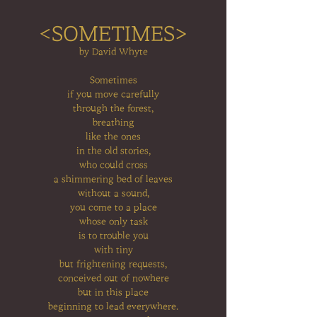
<SOMETIMES>
by David Whyte
Sometimes
if you move carefully
through the forest,
breathing
like the ones
in the old stories,
who could cross
a shimmering bed of leaves
without a sound,
you come to a place
whose only task
is to trouble you
with tiny
but frightening requests,
conceived out of nowhere
but in this place
beginning to lead everywhere.