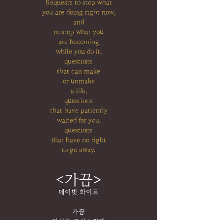
Requests to stop what
you are doing right now,
and
to stop what you
are becoming
while you do it,
questions
that can make
or unmake
a life,
questions
that have patiently
waited for you,
questions
that have no right
to go away.
<가끔>
데이빗 화이트
가끔