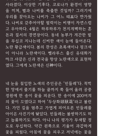
사라졌다. 이상한 기후다. 코로나가 환경이 영향
을 미쳐, 벌과 나비를 축출한 것일까? 그러기에 
우리를 찾아오는 나비가 그 어느 때보다 반가웠
다. 나비로 갖추어야할 펄럭이는 비행이 자연스럽
고 우아하다. 4월은 하루하루가 천지개벽하는 혼
돈과 질서의 경연장이다. 동네 농부가 개간한 밭
을 무심코 지나는데 신비한 색이 눈에 들어온다. 
노란 황금색이다. 봄의 완성은 초록색이나 핑크색
이 아니라 노란색이다. 벨라루스 출신 유대화가 
마크 샤갈은 신과 천국을 항상 노란색으로 표현하
였다. 그에게 노란색은 신神이다.
내 눈을 침입한 노색의 주인공은 ‘민들레’다. 척박
한 땅에서 줄기를 하늘 끝까지 쭉 들어 올려 공중
정원에 한 송이 꽃을 피운다. 한 송이에 200여개
의 꽃이 모였다고 하여 ‘두상화頭狀花’라고 불린
다. 가던 길을 멈추고 가엽게 피어오른 민들레를 
아이폰 사진기에 담았다. 민들레는 불쌍하기도 하
고 늠름하기도 하다. 아니 나의 평가가 무색할 정
도로 무심하다. 약간 왼쪽으로 기울어 과감하게 
꽃을 피웠다. 아침에 꽃을 피우고 저녁에는 꽃을 