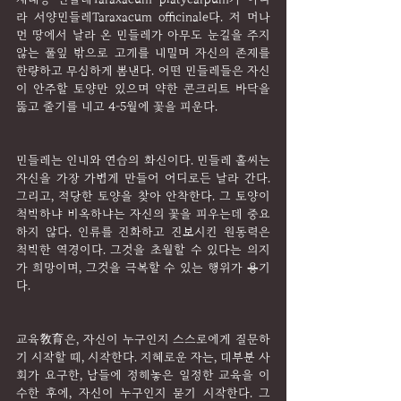
라 서양민들레Taraxacum officinale다. 저 머나
먼 땅에서 날라 온 민들레가 아무도 눈길을 주지 
않는 풀잎 밖으로 고개를 내밀며 자신의 존재를 
한량하고 무심하게 뽐낸다. 어떤 민들레들은 자신
이 안주할 토양만 있으며 약한 콘크리트 바닥을 
뚫고 줄기를 내고 4-5월에 꽃을 피운다.
민들레는 인내와 연습의 화신이다. 민들레 홀씨는 
자신을 가장 가볍게 만들어 어디로든 날라 간다. 
그리고, 적당한 토양을 찾아 안착한다. 그 토양이 
척박하냐 비옥하냐는 자신의 꽃을 피우는데 중요
하지 않다. 인류를 진화하고 진보시킨 원동력은 
척박한 역경이다. 그것을 초월할 수 있다는 의지
가 희망이며, 그것을 극복할 수 있는 행위가 용기
다.
교육敎育은, 자신이 누구인지 스스로에게 질문하
기 시작할 때, 시작한다. 지혜로운 자는, 대부분 사
회가 요구한, 남들에 정해놓은 일정한 교육을 이
수한 후에, 자신이 누구인지 묻기 시작한다. 그