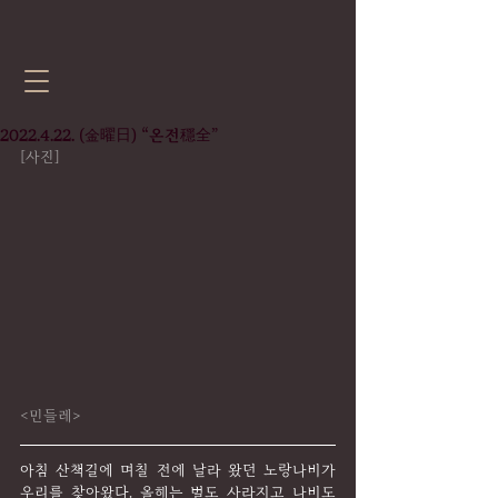
2022.4.22. (金曜日) “온전穩全”
[사진]
<민들레>
아침 산책길에 며칠 전에 날라 왔던 노랑나비가 
우리를 찾아왔다. 올해는 벌도 사라지고 나비도 