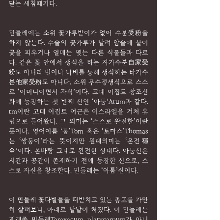
닫는 새침때기다.
민들레에는 소위 꽃가루받이가 없어 수분受粉을 
하지 않는다. 수술의 꽃가루가 날려 암술에 붙어 
꽃을 피우거나 열매는 맺는 다른 식물들과 다르
다. 같은 꽃 안에서 생식을 하는 자가수분自家受
粉도 아니라 벌이나 나비를 통해 생식하는 타가수
분他家受粉도 아니다. 소위 무수정생식으로 스스
로 ‘어머니이면서 자식’이다. 고대 이집트 창조신
화에 등장하는 첫 번째 신인 ‘아툼’Atum과 같다. 
tm이란 고대 이집트 어근은 이스라엘을 거처 유
럽으로 들어왔다. 그 의미는 ‘스스로 완전한’이란 
뜻이다. 영어이름 ‘톰’Tom 혹은 ‘토마스’Thomas
는 ‘쌍둥이’라는 뜻이지만 원래의미는 ‘온전穩
全’이다. 본바탕 그대로 완전한 상태다. 아툼신은 
시간과 공간이 존재하기 전에 등장한 신으로, 스
스로 자신을 창조한다. 민들레는 ‘아툼’신이다.
이 민들레 꽃다발들을 떠받치고 있는 총포를 가만
히 살펴보니, 아래로 낱낱이 처졌다. 이 민들레는 
재래종 민들레Taraxacum platycarpum가 아니