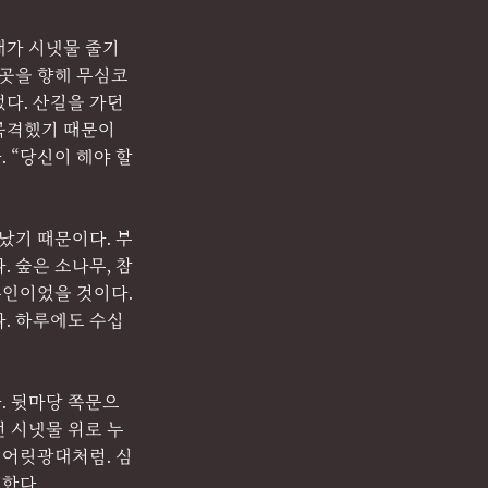
내가 시냇물 줄기
 곳을 향해 무심코 
다. 산길을 가던 
 목격했기 때문이
 “당신이 해야 할 
났기 때문이다. 부
 숲은 소나무, 참
주인이었을 것이다. 
다. 하루에도 수십
. 뒷마당 쪽문으
전 시냇물 위로 누
 어릿광대처럼. 심
한다. 