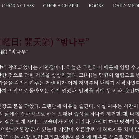
CHORA CLASS
CHORA CHAPEL
BOOKS
DAILY MED
.(月曜日; 開天節) “밤나무”
開天節) “밤나무”
에 창조되었다는 개천절이다. 하늘은 무한하기 때문에 열릴 수 가
한 것으로 닫힌 처음을 상상하였다. 그(녀)는 닫힘이 열림으로 
 가을을 각인시켜주는 거센 비가 어제 저녁부터 내리기 시작하였다
치고 집으로 돌아오는 길이 멀었다. 안경을 집에 두고 와, 운전
련장도 문을 닫았다. 오랜만에 여유를 즐긴다. 사실 여유는 시간
의 삶에서 습관적으로 하는 오래된 습성을 하나씩 제거할 때, 나
도 짙은 안개 사이로 보슬비가 제법 내린다. 가만히 하얀 방석에 
해야 할까? 한참 앉아 있는데, 샤갈이 오른발로 내 허벅지를 치며 말
?” 나는 샤갈, 벨라 그리고 예쁜이를 차에 태우고 산으로 갔다.