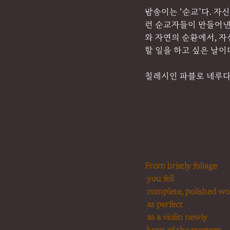
밤송이는 ‘순교’다. 자
런 순교자들이 만들어낸 
와 자연의 순환에서, 
할 일을 하고 싶은 날이
칠레시인 파블로 네루다(
From bristly foliage
you fell
complete, polished w
as perfect
as a violin newly