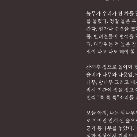
농무가 우리가 탄 차를 
를 불렸다. 정말 물은 
간다. 얼마나 수련을 했다
중, 반려견들이 법석을 
다. 다람쥐는 저 높은 
일이 나고 나도 해야 할
산책후 집으로 돌아와 뒷
슬비가 나무와 나뭇잎, 
나무, 밤나무 그리고 내
잠시 인간이 집을 짓고 
번씩 “툭 툭 툭”소리를
오늘 아침, 나는 밤나무
로 이어진 안개 낀 숲으
군가 통나무를 놓았다. 
심한 일상에서 기적으로