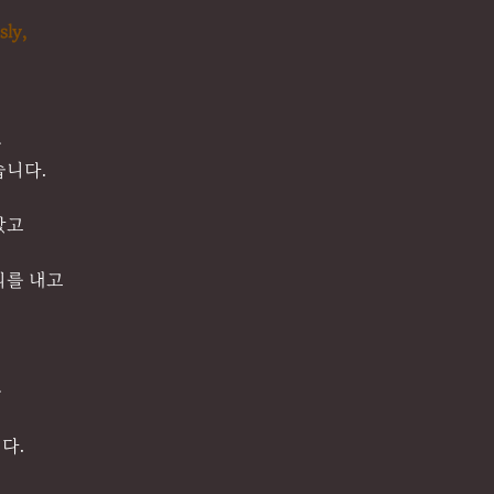
sly,
은
습니다.
았고
리를 내고
은
다.