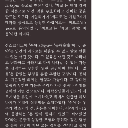
larkspur 
꽃으로 변신시켰다. ‘제로’는 원래 강력
한 서풍으로 이전 것을 무효화하고 신비한 꽃을 
만드는 도구다. 이탈리아어 ‘제피로’는 기원 7세기 
메카를 중심으로 등장한 아랍어로는 ‘찌프르’ṣifr 
صفر로 음역되었다. ‘찌프르’는 ‘제로; 공허; 비
움’이란 의미다.
산스크리트어 ‘순야’
śūnya
는 ‘공허空虛’이다. ‘순
야’는 인간의 머리로는 떠올릴 수 없고 말로 만들 
수 없는 어떤 것이다. 그 없음은 어떤 것도 나타나
고 변화하고 사라지고 다시 나타날 수 있는 가능
을 상징하는 무한한 열린 공간이며 힘이다. ‘없
음’은 한없는 부정을 통한 무한한 긍정이다. 공허
의 기본적인 의미는 열림과 가능이다. 그 광대한 
열림과 무한한 가능은 우리가 가진 숫자나 어휘를 
넘어선 어떤 것으로이다. 아랍상인들이 인도의 제
로개념을 유럽에 소개하였고 위에서 언급한 피보
나치가 유럽에 십진법을 소개하였다. ‘순야’는 우
주가 창조되기 전, 혼돈을 의미한다. <창세기> 1.2
에 등장하는 ‘온 땅이 형태가 없었고 비어있었
다’라는 문장에 등장한 무형과 공허다. 깊은 명상
을 통해 인간이 지닌 모든 집착을 걷어내고 들어