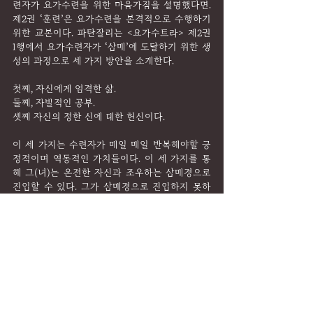
련자가 요가수련을 위한 마음가짐을 설명했다면. 
제2권 ‘훈련’은 요가수련을 본격적으로 수행하기 
위한 교본이다. 파탄잘리는 <요가수트라> 제2권 
1행에서 요가수련자가 ‘삼매’에 도달하기 위한 생
성의 과정으로 세 가지 방안을 소개한다.
첫째, 자신에게 엄격한 삶.
둘째, 자발적인 공부.
셋째 자신의 정한 신에 대한 헌신이다.
이 세 가지는 수련자가 매일 매일 반복해야할 긍
정적이며 역동적인 가치들이다. 이 세 가지를 통
해 그(녀)는 온전한 자신과 조우하는 삼매경으로 
진입할 수 있다. 그가 삼매경으로 진입하지 못하
도록 유혹하는 방해물들을 제거해야한다.
그리스도교는 신자를 신을 만나기 위한 믿음과 행
위로부터 벗어나게 하는 유혹을 ‘죄’라고 말한다. 
그리스도교 ‘죄’의 근본적인 의미는 ‘길을 잃고 헤
매다’ 혹은 ‘자신에게 어울리는 최적의 길이 있다
는 사실을 믿지 않다’라는 뜻이다. 고대 히브리어
로 ‘하타’ḫātā(˒)와 그리스어 ‘하마르티
아’hamartia 모두 ‘실수; 잘못; 죄’로 ‘자신이 가야