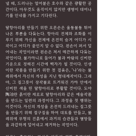
낼 때, 드러나는 얼어붙은 호수와 같은 광활한 공
간이다. 아무것도 움직이지 않지만 생명이 태어나
기를 인내를 가지고 기다린다.
달항아리를 만들기 위한 오른손은 울퉁불퉁 튀어
나온 부분을 다듬는다. 항아리 전체와 조화를 이
루기 위해 자신을 전체에 온전히 숨겨 어디가 시
작이고 어디가 끝인지 알 수 없다. 왼손이 퍼서 덜
어내는 작업이라면 왼손은 쳐서 매끈하게 다듬는 
작업이다. 불가마니로 들어가 불과 바람의 신비한 
기운으로 정해진 시간에 백자가 될 것이다. 인생
이란 작품을 만들기 위한 첫 걸음은, ‘나’라는 물
레위에서 자신의 개성을 지닌 형태제작이다. 그래
야, 그 질그릇이 장작불로 뜨거워진 가마 안에서 
신비한 색을 띤 달항아리로 부활할 것이다. 도야
陶冶란 흙이란 재료로 달항아리와 같은 예술작품
을 만드는 일련의 과정이다. 그 과정을 첫 행위는 
이것이다. 자신의 개성을 온전히 드러내는 질그릇
을 만들기 위해 절구질을 하여 태토를 만들고, 물
레위에 무형의 진흙에서 과거의 습관들과 열망들
을 과감하게 덜어내고 제거하는 작업이다.