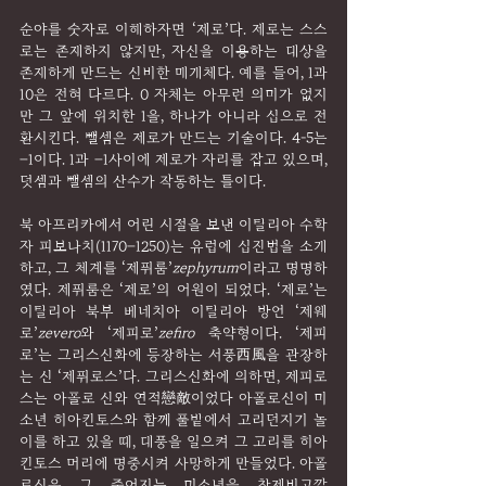
순야를 숫자로 이해하자면 ‘제로’다. 제로는 스스
로는 존재하지 않지만, 자신을 이용하는 대상을 
존재하게 만드는 신비한 매개체다. 예를 들어, 1과 
10은 전혀 다르다. 0 자체는 아무런 의미가 없지
만 그 앞에 위치한 1을, 하나가 아니라 십으로 전
환시킨다. 뺄셈은 제로가 만드는 기술이다. 4-5는 
–1이다. 1과 –1사이에 제로가 자리를 잡고 있으며, 
덧셈과 뺄셈의 산수가 작동하는 틀이다.
북 아프리카에서 어린 시절을 보낸 이탈리아 수학
자 피보나치(1170–1250)는 유럽에 십진법을 소개
하고, 그 체계를 ‘제퓌룸’
zephyrum
이라고 명명하
였다. 제퓌룸은 ‘제로’의 어원이 되었다. ‘제로’는 
이탈리아 북부 베네치아 이탈리아 방언 ‘제웨
로’
zevero
와 ‘제피로’
zefiro
 축약형이다. ‘제피
로’는 그리스신화에 등장하는 서풍西風을 관장하
는 신 ‘제퓌로스’다. 그리스신화에 의하면, 제피로
스는 아폴로 신와 연적戀敵이었다 아폴로신이 미
소년 히아킨토스와 함께 풀밭에서 고리던지기 놀
이를 하고 있을 때, 태풍을 일으켜 그 고리를 히아
킨토스 머리에 명중시켜 사망하게 만들었다. 아폴
로신은 그 죽어지는 미소년을 참제비고깔