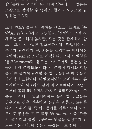
할 ‘공허’를 외부에 드러내지 않는다. 그 없음은 
오감으로 감지할 수 없지만, 항아리 모양으로 규
정하는 가치다.
고대 인도인들은 이 공허를 산스크리트어로 ‘순
야’
śūnya
(शून्यत)라고 명명했다. ‘순야’는 그것 자
체로는 존재하지 않지만, 모든 것을 존재하게 만
드는 모체다. 바빌론 창조신화 <에누마엘리쉬>는 
우주가 탄생하기 전, 혼돈을 상징하는 바다여신 
티아맛
Ti˒āmat 
소개로 시작한다. 그녀의 별칭은 
‘뭄무’
mummu
다. 뭄무는 아카드어로 물건을 만
들기 위한 주물鑄物이다. 이 주물이 질서와 모양
을 갖춘 물건이 탄생할 수 없다. 물건은 이 주물의 
가시적인 표현이다. 바빌로니아는 오래전부터 유
프라테스와 티그리스 강이 저 아르메니아 고산으
로부터 흘러내려오면서 가져온 침적토가 쌓여 구
축된 땅이다. 바빌로니아에는 돌이 없다. 그들은 
진흙으로 집을 건축하고 물건을 만들고, 토판을 
다져 그 위에 글, 즉 쐐기문자를 기록하였다. 아카
드어로 공방을 ‘비트 뭄무’
bīt mummu
, 즉 ‘주물
의 집’이라고 불렀다. 순야는 만물을 생성하게 만
드는 주물이다. 이 주물의 특징은 바로 빔이다.