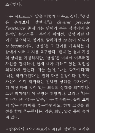
조각한다.
나는 사트르트의 말을 이렇게 바꾸고 싶다. “생성
은 존재보다 앞선다.”
la devenir précède 
l'existence
 ‘존재’라는 단어가 주는 정적이며 수
동적인 뉴앙스를 극복하기 위해선, ‘생성’이란 단
어가 필요하다. 영어로 말하자만 
to be
가 아니라 
to become
이다. ‘생성’은 그 단어를 사용하는 사
람에게 여러 가지를 요구한다. ‘존재’는 현재 자신
의 상태를 지칭하지만, ‘생성’은 미래에 이우러진 
자신을 전재하여, 현재 내가 가하고 있는 작업을 
의식하게 만든다. 예들 들어, ‘나는 학자이다’와 
‘나는 학자가된다’는 전혀 다른 문장이다. 전자는 
자신이 이미 학자라는 완벽한 상태를 구가하여, 
더 이상 바랄 것이 없는 최적의 상태를 의미한다. 
그런 의미에서 이 문장은 건방지다. 그러나 ‘나는 
학자가 된다’라는 말은, 나는 학자라는, 끝이 보이
지 않는 이데아를 추구하면서도, 현재 그것을 최
선을 향해 추구한다는, 겸손, 희망, 열정 등이 숨겨
져 있다.
파탄잘리의 <요가수트라> 제1권 ‘삼매’는 요가수