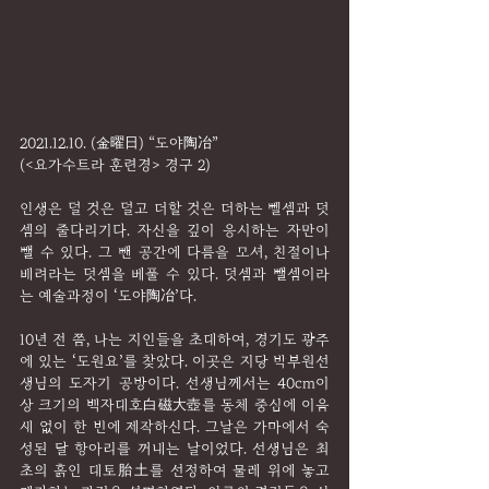
2021.12.10. (金曜日) “도야陶冶”
(<요가수트라 훈련경> 경구 2)
인생은 덜 것은 덜고 더할 것은 더하는 뻴셈과 덧
셈의 줄다리기다. 자신을 깊이 응시하는 자만이 
뺄 수 있다. 그 뺀 공간에 다름을 모셔, 친절이나 
배려라는 덧셈을 베풀 수 있다. 덧셈과 뺄셈이라
는 예술과정이 ‘도야陶冶’다.
10년 전 쯤, 나는 지인들을 초대하여, 경기도 광주
에 있는 ‘도원요’를 찾았다. 이곳은 지당 박부원선
생님의 도자기 공방이다. 선생님께서는 40cm이
상 크기의 백자대호白磁大壺를 동체 중심에 이음
새 없이 한 번에 제작하신다. 그날은 가마에서 숙
성된 달 항아리를 꺼내는 날이었다. 선생님은 최
초의 흙인 태토胎土를 선정하여 물레 위에 놓고 