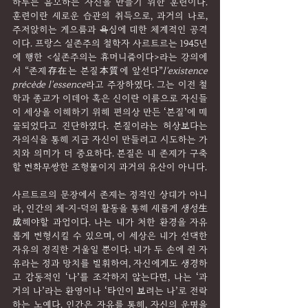
하루는 흠모하는 자신을 만들기 위한 훈련이다. 
훈련이란 새로운 습관의 취득으로, 과거의 나로, 
주저앉히는 게으름과 욕심에 대한 체계적인 공격
이다. 프랑스 실존주의 철학자 사르트르는 1945년
에 행한 <실존주의는 휴머니즘이다>라는 강의에
서 “존재存在는 본질本質에 앞선다”
l'existence 
précède l'essence
라고 주장하였다. 그는 이전 철
학과 종교가 이데아 혹은 신이란 이름으로 자신들
이 세상을 이해하기 위해 편의상 만든 ‘본질’에 매
몰되었다고 진단하였다. 본질이라는 허상보다는 
자의식을 통해 지금 자신이 만들려고 시도하는 가
치와 의미가 더 중요하다. 본질은 내 존재가 구축
할 변화무쌍한 조형물이지 과거의 유산이 아니다.
사르트르의 문장에서 존재는 정적인 상태가 아니
라, 인간의 체-지-덕의 활동을 통해 새롭게 생성生
成해야할 과업이다. 나는 내가 처한 환경을 자유
롭게 변형시킬 수 있으며, 이 세상은 내가 선택한 
자유의 정직한 거울일 뿐이다. 내가 두 손에 쥔 자
유라는 정과 망치를 발휘하여, 자신에게도 생경하
고 감동적인 ‘나’를 조각하지 않는다면, 나는 ‘과
거의 나’라는 환영이나 ‘타인이 보려는 나’로 전락
하는 노예다. 인간은 자유를 통해, 자신의 운명을 