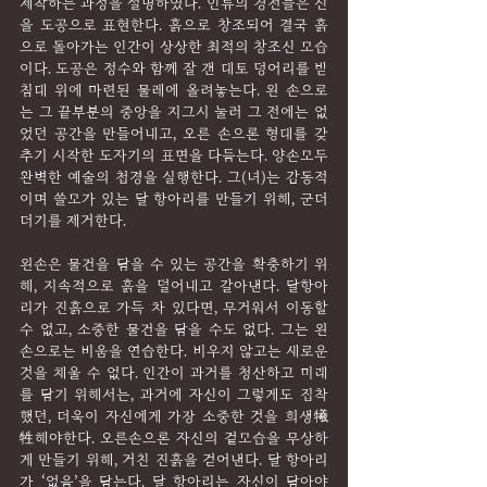
제작하는 과정을 설명하였다. 인류의 경전들은 신
을 도공으로 표현한다. 흙으로 창조되어 결국 흙
으로 돌아가는 인간이 상상한 최적의 창조신 모습
이다. 도공은 정수와 함께 잘 갠 태토 덩어리를 받
침대 위에 마련된 물레에 올려놓는다. 왼 손으로
는 그 끝부분의 중앙을 지그시 눌러 그 전에는 없
었던 공간을 만들어내고, 오른 손으론 형태를 갖
추기 시작한 도자기의 표면을 다듬는다. 양손모두 
완벽한 예술의 첩경을 실행한다. 그(녀)는 감동적
이며 쓸모가 있는 달 항아리를 만들기 위해, 군더
더기를 제거한다.
왼손은 물건을 담을 수 있는 공간을 확충하기 위
해, 지속적으로 흙을 덜어내고 갈아낸다. 달항아
리가 진흙으로 가득 차 있다면, 무거워서 이동할 
수 없고, 소중한 물건을 담을 수도 없다. 그는 왼
손으로는 비움을 연습한다. 비우지 않고는 새로운 
것을 채울 수 없다. 인간이 과거를 청산하고 미래
를 담기 위해서는, 과거에 자신이 그렇게도 집착
했던, 더욱이 자신에게 가장 소중한 것을 희생犧
牲해야한다. 오른손으론 자신의 겉모습을 무상하
게 만들기 위해, 거친 진흙을 걷어낸다. 달 항아리
가 ‘없음’을 담는다. 달 항아리는 자신이 담아야 