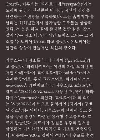
Great다. 키루스는 ‘파사르가데
Pasargadae
’라는 
도시에 왕궁과 신전뿐만 아니라, 자신의 심신을 
단련하는 수련장을 구축하였다. 그는 흙먼지가 흩
날리는 허허벌판에서 불가능한 구조물을 상상하
였다. 저 높은 하늘 끝에 존재할 것만 같은 ‘장소
같지 않는 장소’다. 영국시인 토머스 모어는 그 장
소를 ‘유토피아’Utopia라고 불렀다. 유토피아는 
인간의 상상이 만들어낸 최선의 장소다.
키루스는 이 장소를 ‘파리다이짜’(*paridaiza)라
고 불렀다. ‘파리다이짜’는 이란의 가장 오래된 언
어인 아베스타어 ‘파이리다에짜’pairidaēza에서 
유래한 단어로, 후대 그리스어로 ‘파라데이소스
παράδεισος’. 라틴어로 ‘파라디수스
paradīsus’
, 아
람어로 ‘파르데스’
Pardes
로 차용된 후, 영어 ‘파라
다이스’
paradise
가 되었다. ‘파리다이짜’의 의미
는 ‘사방(파리)이 벽으로 둘러싸인 (다이짜) 구별
된 장소’라는 의미다. 키루스근처 산에서 끌고 온 
물을 정원 중앙에 마련된 십자형 수로를 따라 흐
르게 만들었다. 페르시아 정원은 우주의 질서를 
상징하는 기하학적인 디자인을 기초로 건축되었
다. 이곳에는 900m 길이의 석회암이 수로를 형성