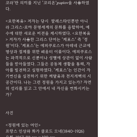
코라’란 의미를 지닌 ‘코리온’
χωρἰον
을 사용하였
다. 
<요한복음> 저자는 당시  팔레스타인뿐만 아니
라 그리스-로마 문명세계의 문화를 융합하여, 예
수에 대한 새로운 비젼을 제시하였다. <요한복음
> 저자가 사용한 그리스 단어는 ‘케포스’ 즉 ‘정
원’이다. ‘케포스’는 에피쿠로스가 아테네 근교에 
명상과 절제를 위한 배움터 이름이다. 에피쿠로스
는 파격적으로 신분이나 성별에 상관이 없이 사람
들을 받아들였다. 그들은 공동체 생활을 통해, 자
아를 발견하고 실현하였다. ‘케포스’는 인간이 자
기변신을 실천하기 위한 깨달음과 천지개벽의 시
공간이다. 나는 그런 정원을 가지고 있는가? 자연
의 섭리를 읽고 그 안에서 내 자신을 변화시키는
가?
사진
<정원에 있는 여인>
프랑스 인상파 화가 클로드 모네(1840–1926) 