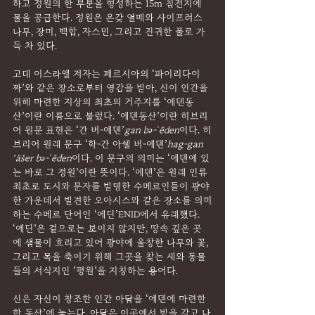
하고 정원의 한 부분을 형성하는 15m 침전지에 
물을 공급한다. 정원은 온갖 열매와 사이프러스 
나무, 장미, 백합, 자스민, 그리고 진귀한 풀로 가
득 차 있다.
고대 이스라엘 저자는 페르시아의 ‘파이리다이
짜’와 같은 장소로부터 영감을 받아, 신이 인간을 
위해 마련한 지상의 최초의 거주지를 ‘에덴동
산’이란 이름으로 불렀다. ‘에덴동산’이란 히브리
어 원문 표현은 ‘간 버-에덴’
gan bə-ʿēden
이다. 히
브리어 원래 문구 ‘학-간 아쉘 버-에덴’
hag-gan 
ʼăšer bə-ʿēden
이다. 이 문구의 의미는 ‘에덴에 있
는 바로 그 정원’이란 뜻이다. ‘에덴’은 원래 인류 
최초로 도시와 문자를 발명한 수메르인들이 광야 
한 가운데서 발견한 오아시스와 같은 장소를 의미
하는 수메르 단어인 ‘에딘’ENID에서 유래했다. 
‘에딘’은 겉으로는 보이지 않지만, 땅속 깊은 곳
에 샘물이 흐리고 있어 광야에 울창한 나무와 꽃, 
그리고 목을 축이기 위해 그곳을 찾는 새와 동물
들의 서식지인 ‘평원’을 지칭하는 용어다.
신은 자신이 창조한 인간 아담을 ‘에덴에 마련한 
한 동산’에 놓는다. 아담은 이곳에서 밭을 갈고 나