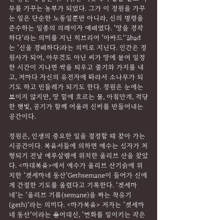
무를 가꾸는 농부가 되었다. 그가 이 정원을 가꾸
는 일은 단순한 노동일뿐만 아니라, 신의 명령을 
준수하는 일종의 의례이자 예배였다. ‘땅을 경작
하다’라는 의미를 지닌 히브리어 ‘아바드’ʿābad
는 ‘신을 경배하다;라는 의미로 지닌다. 인간은 정
원사가 되어, 아무것도 아닌 씨가 땅에 뭍여 일정
한 시간이 지나면 싹을 틔우고 줄기와 가지를 내
고, 저마다 자신의 유전자에 따라서 소나무가 되
기도 하고 민들레가 되기도 한다. 정원은 눈에는 
보이지 않지만, 땅 밑에 흐르는 물, 아침안개, 적당
한 햇빛, 공기가 함께 어울려 신비를 만들어내는 
공간이다.
정원은, 인생의 중요한 일을 결정할 때 찾아 가는 
시공간이다. 복음서들에 의하면 예수는 십자가 처
형되기 전날 예루살렘에 위치한 올리브 산을 찾았
다. <마태복음>에서 예수가 올리브 산기슭에 위
치한 ‘겟세마네 동산’Gethsemane이 들어가 신에
게 간절한 기도를 올렸다고 기록한다. ‘겟세마
네’는 ‘올리브 기름(semane)을 짜는 착유기
(geth)’라는 의미다. <마가복음> 저자는 ‘겟세마
네 동산’이라는 용어대신, ‘변화를 일이키는 작은 