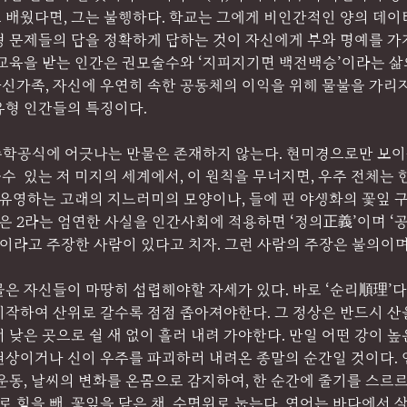
 배웠다면, 그는 불행하다. 학교는 그에게 비인간적인 양의 데이
형 문제들의 답을 정확하게 답하는 것이 자신에게 부와 명예를 
 교육을 받는 인간은 권모술수와 ‘지피지기면 백전백승’이라는 삶
 자신가족, 자신에 우연히 속한 공동체의 이익을 위해 물불을 가리지
유형 인간들의 특징이다.
간단한 수학공식에 어긋나는 만물은 존재하지 않는다. 현미경으로만 보
  있는 저 미지의 세계에서, 이 원칙을 무너지면, 우주 전체는 
 유영하는 고래의 지느러미의 모양이나, 들에 핀 야생화의 꽃잎 
 1은 2라는 엄연한 사실을 인간사회에 적용하면 ‘정의正義’이며 ‘
라 10이라고 주장한 사람이 있다고 치자. 그런 사람의 주장은 불의이
은 자신들이 마땅히 섭렵해야할 자세가 있다. 바로 ‘순리順理’다.
작하여 산위로 갈수록 점점 좁아져야한다. 그 정상은 반드시 산을
 낮은 곳으로 쉴 새 없이 흘러 내려 가야한다. 만일 어떤 강이 높
현상이거나 신이 우주를 파괴하러 내려온 종말의 순간일 것이다. 
운동, 날씨의 변화를 온몸으로 감지하여, 한 순간에 줄기를 스르
스로 힘을 빼, 꽃잎을 닫은 채, 수면위로 눕는다. 연어는 바다에서 