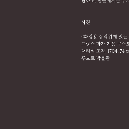
참하고, 신들에게는 수치스
사진
<화장용 장작위에 있는
프랑스 화가 기욤 쿠스토 (
대리석 조각, 1704, 74 cm
루브르 박물관