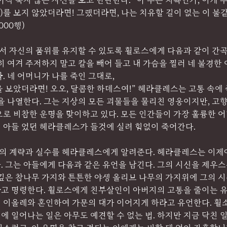
아직 죽지 않는 자신을 보고 한탄한다. “아 무슨 치욕인가, 이게 
들)를 보지 않았더라면! 그랬더라면, 나는 치유할 길이 없는 이 불
000행)
 자신의 품위를 유지할 수 있도록 휠로스에게 다음과 같이 간곡히
히 여겨 주저하지 말고 칼을 빼어 들고 내 가슴을 찔러 네 불경한
. 네 어머니가 나를 죽인 그대로,
 보았더라면! 오오, 달콤한 하데스여!” 헤라클레스는 고통 속에
을 나열한다. 그는 지상의 모든 괴물들을 물리친 영웅이지만, 고
으로 비참한 운명을 맞이하고 있다. 모든 인간들이 가장 훌륭한 
 아들 었던 헤라클레스가 들것에 실려 힘없이 죽어간다. 
 계략과 실수를 헤라클레스에게 알려준다. 헤라클레스는 이제야
 그는 아들에게 다음과 같은 유언을 남긴다. 그의 시신을 제우스
 깊은 참나무 가지와 튼튼한 야생 올리브 나무의 가지위에 그의 
고 명령한다. 휠로스에게 친부살인이 아버지의 고통을 줄이는 유
 이올레와 혼인하여 가문의 대가 이어지게 하라고 유언한다. 휠
래에 일어나는 일은 아무도 예견할 수 없는 법. 하지만 지금 닥친 