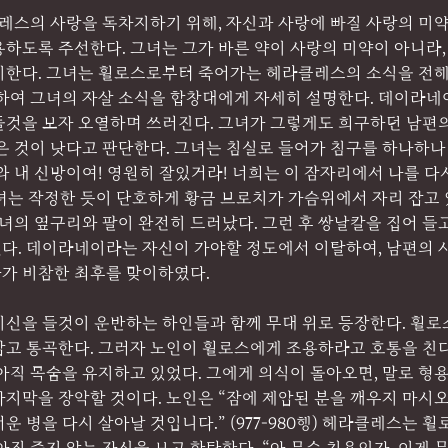
스의 사랑을 독차지하기 위해, 자신과 사랑에 빠질 사랑의 미약
하도록 주선한다. 그녀는 그가 바른 약이 사랑의 미약이 아니라,
이한다. 그녀는 휠로스로부터 죽어가는 헤라클레스의 소식을 전해
들것을 보자 오열하며 쓰러진다. 그녀가 그렇게도 희구하던 남편
죽은 것이 낫다고 판단한다. 그녀는 침실로 들어가 침구를 하나하
침대와 내 신방이여! 영원히 잘있거라! 너희는 이 잠자리에서 나를 다
행) 그녀는 작정한 듯이 단호하게 황금 브로치가 가슴위에서 자리 잡고
그녀의 옆구리와 팔이 완전히 드러났다. 그런 후 쌍날칼을 집어 들고
다. 데이라네이라는 자신이 가야할 정도에서 이탈하여, 남편의 
가 비참한 최후를 맞이하였다.
시신을 들것이 운반하는 하인들과 함께 무대 위로 등장한다. 휠로
잡고 통곡한다. 그러자 노인이 휠로스에게 조용하라고 호통을 친다
아직 목숨을 유지하고 있었다. 그에게 의식이 돌아오면, 말로 형용
지막을 장악할 것이다. 노인은 “잠에 제압된 분을 깨우지 마시오
운 병을 다시 살아날 것입니다.” (977-980행) 헤라클레스는 