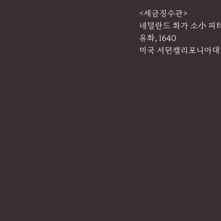
<세금징수관>
네덜란드 화가 소小 피터 브
유화, 1640
미국 서던캘리포니아대