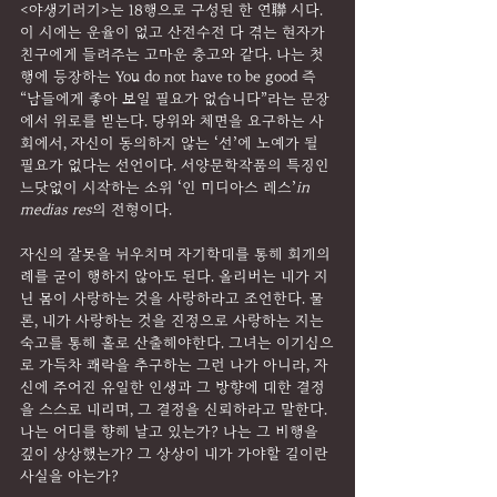
<야생기러기>는 18행으로 구성된 한 연聯 시다. 
이 시에는 운율이 없고 산전수전 다 겪는 현자가 
친구에게 들려주는 고마운 충고와 같다. 나는 첫 
행에 등장하는 You do not have to be good 즉 
“남들에게 좋아 보일 필요가 없습니다”라는 문장
에서 위로를 받는다. 당위와 체면을 요구하는 사
회에서, 자신이 동의하지 않는 ‘선’에 노예가 될 
필요가 없다는 선언이다. 서양문학작품의 특징인 
느닷없이 시작하는 소위 ‘인 미디아스 레스’
in 
medias res
의 전형이다.
자신의 잘못을 뉘우치며 자기학대를 통해 회개의
례를 굳이 행하지 않아도 된다. 올리버는 내가 지
닌 몸이 사랑하는 것을 사랑하라고 조언한다. 물
론, 내가 사랑하는 것을 진정으로 사랑하는 지는 
숙고를 통해 홀로 산출해야한다. 그녀는 이기심으
로 가득차 쾌락을 추구하는 그런 나가 아니라, 자
신에 주어진 유일한 인생과 그 방향에 대한 결정
을 스스로 내리며, 그 결정을 신뢰하라고 말한다. 
나는 어디를 향해 날고 있는가? 나는 그 비행을 
깊이 상상했는가? 그 상상이 내가 가야할 길이란 
사실을 아는가?