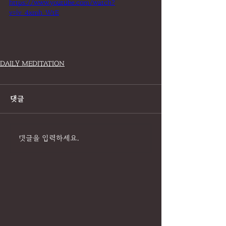
https://www.youtube.com/watch?
v=lv_4xmh_WtE
DAILY MEDITATION
댓글
댓글을 입력하세요.