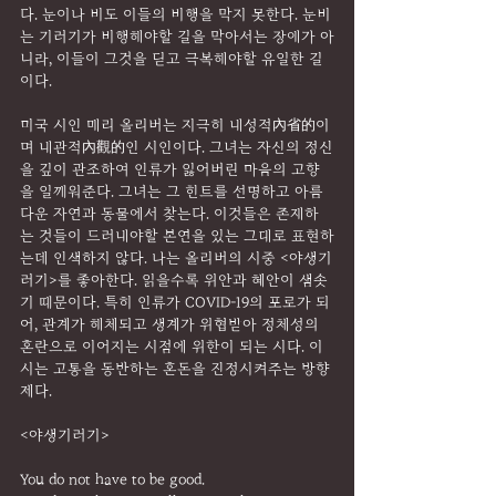
다. 눈이나 비도 이들의 비행을 막지 못한다. 눈비
는 기러기가 비행해야할 길을 막아서는 장애가 아
니라, 이들이 그것을 딛고 극복해야할 유일한 길
이다.
미국 시인 매리 올리버는 지극히 내성적內省的이
며 내관적內觀的인 시인이다. 그녀는 자신의 정신
을 깊이 관조하여 인류가 잃어버린 마음의 고향
을 일깨워준다. 그녀는 그 힌트를 선명하고 아름
다운 자연과 동물에서 찾는다. 이것들은 존재하
는 것들이 드러내야할 본연을 있는 그대로 표현하
는데 인색하지 않다. 나는 올리버의 시중 <야생기
러기>를 좋아한다. 읽을수록 위안과 혜안이 샘솟
기 때문이다. 특히 인류가 COVID-19의 포로가 되
어, 관계가 해체되고 생계가 위협받아 정체성의 
혼란으로 이어지는 시점에 위한이 되는 시다. 이 
시는 고통을 동반하는 혼돈을 진정시켜주는 방향
제다.
<야생기러기>
You do not have to be good.