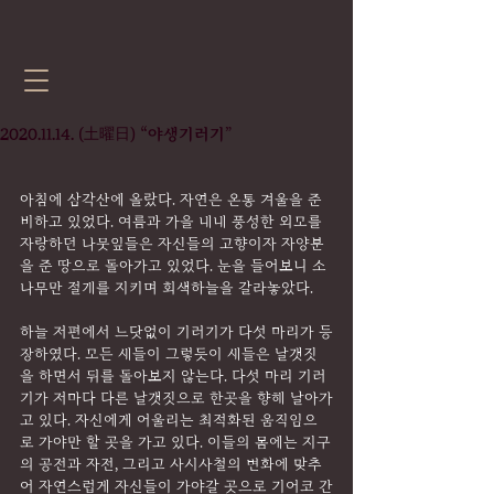
2020.11.14. (土曜日) “야생기러기”
아침에 삼각산에 올랐다. 자연은 온통 겨울을 준
비하고 있었다. 여름과 가을 내내 풍성한 외모를 
자랑하던 나뭇잎들은 자신들의 고향이자 자양분
을 준 땅으로 돌아가고 있었다. 눈을 들어보니 소
나무만 절개를 지키며 회색하늘을 갈라놓았다.
하늘 저편에서 느닷없이 기러기가 다섯 마리가 등
장하였다. 모든 새들이 그렇듯이 새들은 날갯짓
을 하면서 뒤를 돌아보지 않는다. 다섯 마리 기러
기가 저마다 다른 날갯짓으로 한곳을 향해 날아가
고 있다. 자신에게 어울리는 최적화된 움직임으
로 가야만 할 곳을 가고 있다. 이들의 몸에는 지구
의 공전과 자전, 그리고 사시사철의 변화에 맞추
어 자연스럽게 자신들이 가야갈 곳으로 기어코 간