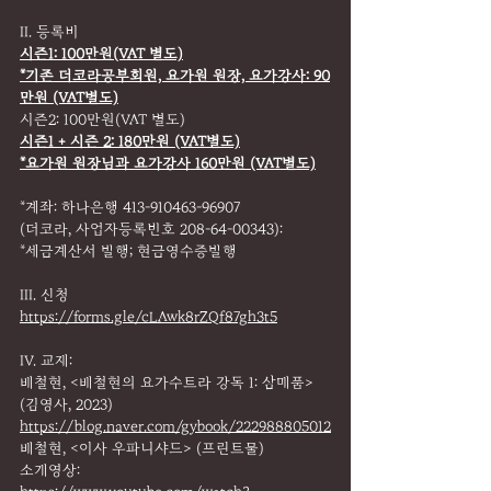
II. 등록비
시즌1: 100만원(VAT 별도)
*기존 더코라공부회원, 요가원 원장, 요가강사: 90
만원 (VAT별도)
시즌2: 100만원(VAT 별도)
시즌1 + 시즌 2: 180만원 (VAT별도)
*요가원 원장님과 요가강사 160만원 (VAT별도)
*계좌: 하나은행 413-910463-96907
(더코라, 사업자등록번호 208-64-00343):
*세금계산서 발행; 현금영수증발행
III. 신청
https://forms.gle/cLAwk8rZQf87gh3t5
IV. 교재:
배철현, <배철현의 요가수트라 강독 1: 삼매품> 
(김영사, 2023)
https://blog.naver.com/gybook/222988805012
배철현, <이사 우파니샤드> (프린트물)
소개영상: