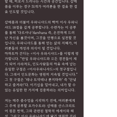
할 때, 비로서 드러나는 시간과 공간입니다. 삼매
품을 이루는 경구 51개가 여러분을 한 걸음 한 걸
음 인도할 것입니다.
삼매품과 더불어 우파니샤드의 백미 이사 우파니
샤드 18절을 깊게 공부합니다. 수련자는 이 공부
를 통해 ‘다르샤나’darshana 즉, 온전하게 드러
난 자신을 볼것이며, 그것을 언행으로 실천할 것
입니다. 우파니샤드를 통해 얻는 삶의 지혜가, 여
러분들의 개성과 의식이 될 것입니다.
마하트마 간디는 <이사 우파시샤드>를 이렇게 평
가합니다. “만일 우파니샤드와 모든 경전들이 재
가 되어 사라져도, 인도사람들의 마음 속에 남는 
유일한 구절은 <이사우파니샤드>의 첫구절입니
다. 그래서 인도문화는 영원히 지속될 것입니다.” 
그 첫 구절은 ‘테나 트약테나 분지타하’ 즉 ‘단념
하고 즐겨라!’다. 이기심을 덜어내고, 내가 할 수 
있는 유일한 한 가지에 집중하라는 의미입니다.
저는 매주 줌수업을 시작하기 전에, 여러분에게 
그 주에 공부할 요가수트라: 삼매품 산스크리트
어 원문 번역, 그와 관련된 철학적 에세이와 해
설, 그리고 이사 우파니샤드에 담긴 영원한 진리