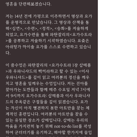
영혼을 단련해보겠습니다.
저는 14년 전에 가평으로 이주하면서 명상과 요가
를 운명적으로 만났습니다. 그 명상과 산책을 통
해<심연>, <수련>, <정적>, <승화>를 저술하게 
되었고, 요가수련을 통해 파탄잘리의<요가수트라
>를 공부하고 저술하기 시작하였습니다. 요즘은 
아쉬탕가 마이솔 요가를 스스로 수련하고 있습니
다.
이 줌수업은 파탄잘리의 <요가수트라 1장 삼매품
>과 우파니샤드의 백미라하고 할 수 있는 <이사 
우파니샤드>를 깊이 읽고 여러분의 정신을 깨우
치고 영혼을 일깨우는 수업입니다. 저는 진아를 
찾아가는 도반들과 함께 매주 수요일 저녁 7시에
서 9시까지 요가수트라: 삼매품과 이사 우파니샤
드의 주옥같은 구절들을 깊이 읽겠습니다. 요가
는 자신이 아직 별견하지 못한 아트만을 찾는 체
계적인 훈련입니다. 여러분의 아트만을 찾을 수 
있는 유일한 장소가 삼매입니다. 삼매는 우리의 
마음을 가지런히 놓기 위해 not-to-do list를 작성
하여 군더더기를 유기하고, 해야할 한가지에 몰입