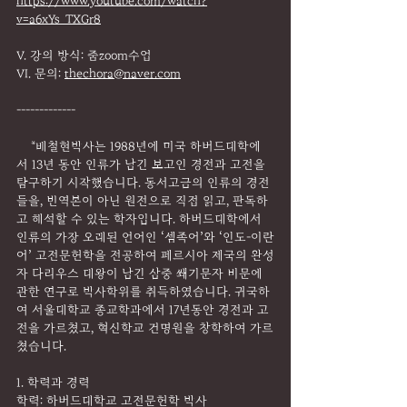
https://www.youtube.com/watch?
v=a6xYs_TXGr8
V. 강의 방식: 줌zoom수업
VI. 문의: 
thechora@naver.com
-------------
    *배철현박사는 1988년에 미국 하버드대학에
서 13년 동안 인류가 남긴 보고인 경전과 고전을 
탐구하기 시작했습니다. 동서고금의 인류의 경전
들을, 번역본이 아닌 원전으로 직접 읽고, 판독하
고 해석할 수 있는 학자입니다. 하버드대학에서 
인류의 가장 오래된 언어인 ‘셈족어’와 ‘인도-이란
어’ 고전문헌학을 전공하여 페르시아 제국의 완성
자 다리우스 대왕이 남긴 삼중 쐐기문자 비문에 
관한 연구로 박사학위를 취득하였습니다. 귀국하
여 서울대학교 종교학과에서 17년동안 경전과 고
전을 가르쳤고, 혁신학교 건명원을 창학하여 가르
쳤습니다.
1. 학력과 경력
학력: 하버드대학교 고전문헌학 박사