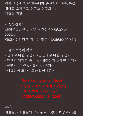
경력: 서울대학교 인문대학 종교학과 교수, 북경
대학교 오리엔트 연구소 연구교수,
건명원 원장
2. 방송진행:
KBS1 <궁금한 일요일 장영실쇼> (2025.5-
2026.4);
KBS1 <인간탐구 위대한 질문> (2016.10-2016.11)
3. 베스트셀러 저서
<신의 위대한 질문>, <인간의 위대한 질문>
<인간의 위대한 여정>, <배철현의 위대한 리더>
<심연>, <수련>, <정적>, <승화>
<배철현의 요가수트라 I: 삼매품>
The Chora Writing School
요가수트라 마스터 클래스 시즌 1
매주 일요일 저녁 7-9시
2025.9.7.-2026.1,18. (20회)
교재:
배철현, <배철현의 요가수트라 강독 1: 삼매> (김