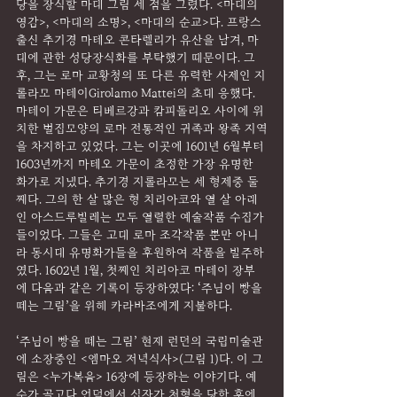
당을 장식할 마태 그림 세 점을 그렸다. <마태의 
영감>, <마태의 소명>, <마태의 순교>다. 프랑스 
출신 추기경 마테오 콘타렐리가 유산을 남겨, 마
태에 관한 성당장식화를 부탁했기 때문이다. 그 
후, 그는 로마 교황청의 또 다른 유력한 사제인 지
롤라모 마테이Girolamo Mattei의 초대 응했다. 
마테이 가문은 티베르강과 캄피돌리오 사이에 위
치한 벌집모양의 로마 전통적인 귀족과 왕족 지역
을 차지하고 있었다. 그는 이곳에 1601년 6월부터 
1603년까지 마테오 가문이 초정한 가장 유명한 
화가로 지냈다. 추기경 지롤라모는 세 형제중 둘
째다. 그의 한 살 많은 형 치리아코와 열 살 아래
인 아스드루발레는 모두 열렬한 예술작품 수집가
들이었다. 그들은 고대 로마 조각작품 뿐만 아니
라 동시대 유명화가들을 후원하여 작품을 발주하
였다. 1602년 1월, 첫째인 치리아코 마테이 장부
에 다음과 같은 기록이 등장하였다: ‘주님이 빵을 
떼는 그림’을 위해 카라바조에게 지불하다.
‘주님이 빵을 떼는 그림’ 현재 런던의 국립미술관
에 소장중인 <엠마오 저녁식사>(그림 1)다. 이 그
림은 <누가복음> 16장에 등장하는 이야기다. 예
수가 골고다 언덕에서 십자가 처형을 당한 후에, 