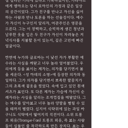
절 걸리는 거리에 있다고 기록하였지만, 카라바조
에게 엠마오는 당시 로마인의 가정과 같은 일상
의 공간이었다. 그가 친구를 만나고 자신을 싫어
하는 사람과 만나 토론을 하는 선술집이다. 예수
가 자신이 누구인지 알리자, 여관주인은 영문을 
모른다. 그는 이 창백하고, 순박하게 생긴 청년과 
남루한 옷을 입은 두 친구가 자신이 차려놓은 저
녁식사를 지불할 돈이 있는지, 깊은 고민에 빠진 
얼굴이다.
반면에 누가와 글로바는 이 낯선 자가 부활한 예
수라는 사실을 깨닫고 너무 놀라 얼어붙었다. 우
리에게 등을 보이는 제자는, 의자를 당기면서 몸
을 세운다. <성 마테의 소명>에 등장한 의자와 동
일하다. 그가 의자를 당기면서 뾰족한 팔꿈치가 
그의 초록색 겉옷을 찢었다. 속에 입고 있던 흰색 
셔츠가 보인다. 또 다른 제자는 가슴에 자신이 순
례자라는 사실을 알리는 조개껍질을 매달았다. 그
는 예수를 알아보고 너무 놀라 양팔을 벌릴 수 있
을 때까지 벌렸다. 심지어 식탁위에 있는 과일 바
구니도 식탁에서 떨어지직 직전이다. 소위 트롱
프 뢰유(Trompe-l'œil 트롱프 뢰유, 즉 보는 사람
들이 실물인 줄 착각하도록 만든 장치다. 보는 우