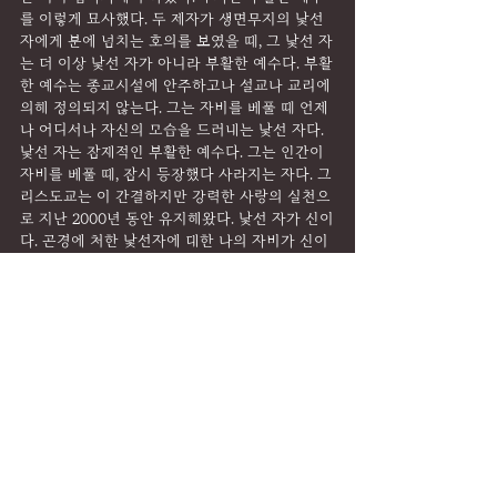
를 이렇게 묘사했다. 두 제자가 생면무지의 낯선 
자에게 분에 넘치는 호의를 보였을 때, 그 낯선 자
는 더 이상 낯선 자가 아니라 부활한 예수다. 부활
한 예수는 종교시설에 안주하고나 설교나 교리에 
의해 정의되지 않는다. 그는 자비를 베풀 때 언제
나 어디서나 자신의 모습을 드러내는 낯선 자다. 
낯선 자는 잠재적인 부활한 예수다. 그는 인간이 
자비를 베풀 때, 잠시 등장했다 사라지는 자다. 그
리스도교는 이 간결하지만 강력한 사랑의 실천으
로 지난 2000년 동안 유지해왔다. 낯선 자가 신이
다. 곤경에 처한 낯선자에 대한 나의 자비가 신이
다.
그림 1
<엠마오 저녁식사>
카라바조 (1571-1610)
유화, 1601, 141 cm × 196.2 cm
런던 국립미술관
그림 2
<엠마오 저녁식사>
카바바조 (1571-1610)