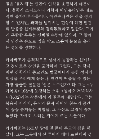
질은 ‘물자체’는 인간의 인식을 초월하기 때문이
다. 철학자 스피노자나 과학자 아인슈타인은 대표
적인 불가지론자들이다. 아인슈타인은 신을 정의
할 수 없지만, 과학을 넘어서는 현상에 대한 인간
의 반응을 신비神祕와 경외敬畏라고 말한다. 그에
게 무한한 우주는 신비일 수밖에 없으며, 그 앞에
서 인간은 손으로 입을 막고 조용히 눈물을 흘리
는 경외를 경험한다.
카라바조가 본격적으로 성서에 등장하는 신비하
고 경이로운 장면을 포착하여 그렸다. 그는 당시 
어떤 신학자나 종교인도 발굴해내지 못한 성서의 
핵심을 우리에게 묻는다. 인간이 떠올릴 수 있는 
가장 궁금한 질문인 ‘신은 누구인가?’다. 그는 <누
가복음> 16장에 등장하는 소위 <엠마오 저녁식사
> (1602)라는 작품에서 이 질문에 대답한다. 그는 
복음서 저자가, 문자와 문자 사이의 침묵의 공간
에 꽁꽁 숨겨놓은 비밀을, 그 자신도 그림에 숨겨
놓았다. 자세히 보려는 자에게 주는 보물이다.
카라바조는 1601년 말에 델 몬테 주교의 집을 떠
났다. 그는 그곳에서 산 루이지 데이 프란체지 성