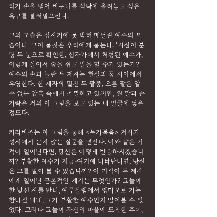
리가 손을 뻗어 바구니를 식탁에 올려놓고 싶은 
욕구를 불러일으킨다.
그의 모습은 십자가에 못 박혀 매달린 예수의 모
습이다. 그이 몸짓은 우리에게 묻는다: ‘자신이 분
명 두 눈으로 확인한, 십자가에서 처형된 예수가, 
이렇게 살아서 숨을 쉬고 말을 할 수가 있는가?’ 
예수의 손과 놀란 두 제자는 현실과 꿈 사이에서 
유영한다. 한 제자의 펼친 두 팔중, 오른 팔은 알 
수 없는 암흑 속에서 소멸하고 있지만, 왼 팔과 손
가락은 거의 이 그림을 보고 있는 내 얼굴에 닿은 
정도다.
카라바조는 이 그림을 통해 <누가복음> 저자가 
성서에서 묻지 않는 질문을 던진다. 이와 같은 기
적이 일어난다면, 당신은 어떻게 반응하시겠습니
까? 부활한 예수가 지금-여기에 나타난다면, 당신
은 그를 알아 볼 수 있습니까? 이 기적이 두 제자
에게 일어난 근본적인 계기는 무엇인가? 그들이 
한 낯선 자를 만나, 예루살렘에서 엠마오로 가는 
한나절 내내, 그가 부활한 예수인지 알아볼 수 없
었다. 그러나 그들이 자신의 마을에 도착한 후에, 