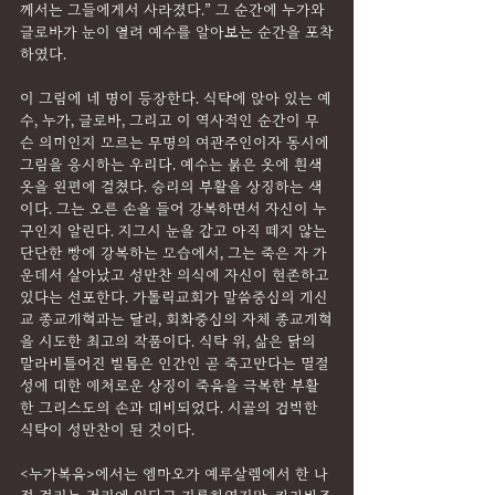
께서는 그들에게서 사라졌다.” 그 순간에 누가와 
글로바가 눈이 열려 예수를 알아보는 순간을 포착
하였다.
이 그림에 네 명이 등장한다. 식탁에 앉아 있는 예
수, 누가, 글로바, 그리고 이 역사적인 순간이 무
슨 의미인지 모르는 무명의 여관주인이자 동시에 
그림을 응시하는 우리다. 예수는 붉은 옷에 흰색 
옷을 왼편에 걸쳤다. 승리의 부활을 상징하는 색
이다. 그는 오른 손을 들어 강복하면서 자신이 누
구인지 알린다. 지그시 눈을 감고 아직 떼지 않는 
단단한 빵에 강복하는 모습에서, 그는 죽은 자 가
운데서 살아났고 성만찬 의식에 자신이 현존하고 
있다는 선포한다. 가톨릭교회가 말씀중심의 개신
교 종교개혁과는 달리, 회화중심의 자체 종교개혁
을 시도한 최고의 작품이다. 식탁 위, 삶은 닭의 
말라비틀어진 발톱은 인간인 곧 죽고만다는 멸절
성에 대한 애처로운 상징이 죽음을 극복한 부활
한 그리스도의 손과 대비되었다. 시골의 검박한 
식탁이 성만찬이 된 것이다.
<누가복음>에서는 엠마오가 예루살렘에서 한 나