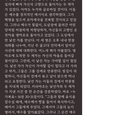
실의에 빠져 자신의 고향으로 돌아가는 두 제자
가 있었다. 아마도 누가와 글로바일 것이다. 이들
은 예수를 정치적인 메시아로 생각하였다. 그가 
혁명을 일으켜 로마제국을 전복할 것이라고 믿었
다. 그러나 예수가 힘없이, 도살장에 끌려간 어린
양처럼 비참하게 처형당하자, 자신들의 고향인 온
천마을 엠마로로 돌아가고 있었다. 그 도상에서 
한 낯선 자를 만난다. 이 세 명은 오후 내내 한참 
대화를 나누며, 지난 주 골고다 언덕에서 일어난 
사건에 대해 대화한다. 어느새 해가 저물었다. 엠
마오에 도착한 두 제자는 자신의 마을로 들어갈 
참이었다. 그런데, 이 낯선 자는 가야할 길이 멀었
다. 낯선 자가 자신이 가야할 길이 멀다고 더 가려
고 하자, 그들은 그를 강제로 만류한다. 밤길이 위
험하니, 자신들의 집에서 묶고 날이 밝으면 떠나
라고 요청한다. 낯선 자는 이들의 집에서 하룻밤
을 지내게 되었다. 카라바조는 낯선자와 두 제자
가 지낸 시간 중 한 순간을 집중하였다. 바로 <누
가복음> 16장 30-31절이다. “그들과 함께 음식을 
잡수실 때에, 예수께서 빵을 들어서 축사하시고, 
떼어서 그들에게 주었다. 그제서야 그들의 눈이 
열려서, 예수를 알아보았다. 그러나 그 순간 예수